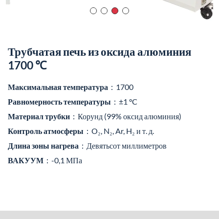
Трубчатая печь из оксида алюминия
1700 ℃
Максимальная температура
：1700
Равномерность температуры
：±1 °C
Материал трубки
：Корунд (99% оксид алюминия)
Контроль атмосферы
：O₂, N₂, Ar, H₂ и т. д.
Длина зоны нагрева
：Девятьсот миллиметров
ВАКУУМ
：-0,1 МПа