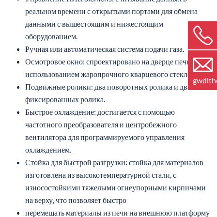
реальном времени с открытыми портами для обмена
данными с вышестоящим и нижестоящим
оборудованием.
Ручная или автоматическая система подачи газа.
Осмотровое окно: спроектировано на дверце печи с
использованием жаропрочного кварцевого стекла.
gwdlt
Подвижные ролики: два поворотных ролика и два
фиксированных ролика.
Быстрое охлаждение: достигается с помощью
частотного преобразователя и центробежного
вентилятора для программируемого управления
охлаждением.
Стойка для быстрой разгрузки: стойка для материалов
изготовлена из высокотемпературной стали, с
износостойкими тяжелыми огнеупорными кирпичами
на верху, что позволяет быстро
перемещать материалы из печи на внешнюю платформу