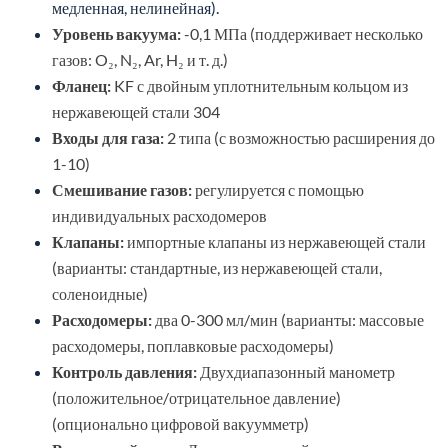
медленная, нелинейная).
Уровень вакуума:
-0,1 МПа (поддерживает несколько
газов: O₂, N₂, Ar, H₂ и т. д.)
Фланец:
KF с двойным уплотнительным кольцом из
нержавеющей стали 304
Входы для газа:
2 типа (с возможностью расширения до
1-10)
Смешивание газов:
регулируется с помощью
индивидуальных расходомеров
Клапаны:
импортные клапаны из нержавеющей стали
(варианты: стандартные, из нержавеющей стали,
соленоидные)
Расходомеры:
два 0-300 мл/мин (варианты: массовые
расходомеры, поплавковые расходомеры)
Контроль давления:
Двухдиапазонный манометр
(положительное/отрицательное давление)
(опционально цифровой вакуумметр)