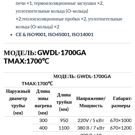
печи ×1, термоизоляционные заглушки ×2,
уплотнительные кольца (O-кольца)
×2.теплоизоляционные пробки ×2, уплотнительные
кольца (O-кольца) ×2
CE & ISO9001, ISO45001, ISO14001
МОДЕЛЬ: GWDL-1700GA
TMAX:1700℃
МОДЕЛЬ: GWDL-1700GA
TMAX:1700
Наружный
Длина
Длина
диаметр
зоны
Напряжение/
Габаритн
трубки
трубы
нагрева
Мощность
размеры (
(мм)
(мм)
(мм)
300
950
220V / 5 кВт
670×1000×
400
1100
380 В / 7 кВт
670×1200×