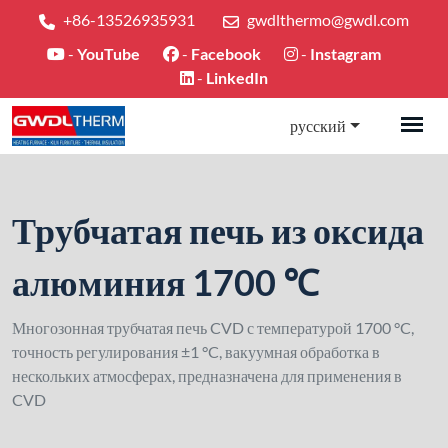
+86-13526935931
gwdlthermo@gwdl.com
-
YouTube
-
Facebook
-
Instagram
-
LinkedIn
русский
Трубчатая печь из оксида
алюминия 1700 ℃
Многозонная трубчатая печь CVD с температурой 1700 °C,
точность регулирования ±1 °C, вакуумная обработка в
нескольких атмосферах, предназначена для применения в
CVD