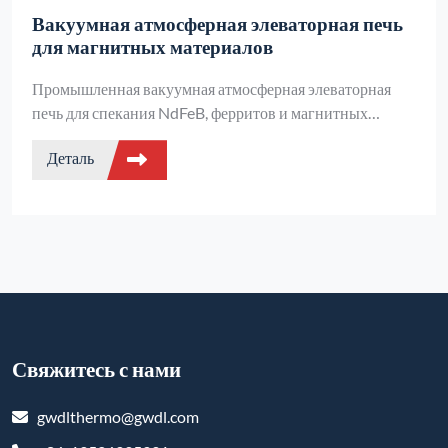
Вакуумная атмосферная элеваторная печь
для магнитных материалов
Промышленная вакуумная атмосферная элеваторная
печь для спекания NdFeB, ферритов и магнитных
материалов. Особенности: равномерность температуры
Деталь
±5°C, автоматизация PLC, высокий вакуум -0.095MPa,
грузоподъемность 3000KG, автоматическая вытяжка.
Свяжитесь с нами
gwdlthermo@gwdl.com