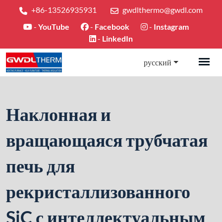
+86-13526935931
gwdlthermo@gwdl.com
-
YouTube
-
Facebook
-
Instagram
-
LinkedIn
русский
Наклонная и
вращающаяся трубчатая
печь для
рекристаллизованного
SiC с интеллектуальным