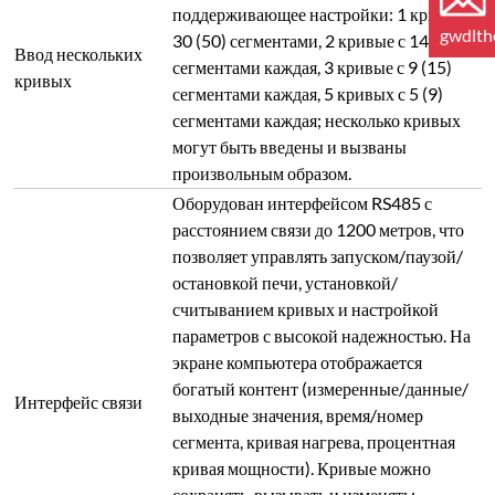
поддерживающее настройки: 1 кривая с
gwdlt
30 (50) сегментами, 2 кривые с 14 (28)
Ввод нескольких
сегментами каждая, 3 кривые с 9 (15)
кривых
сегментами каждая, 5 кривых с 5 (9)
сегментами каждая; несколько кривых
могут быть введены и вызваны
произвольным образом.
Оборудован интерфейсом RS485 с
расстоянием связи до 1200 метров, что
позволяет управлять запуском/паузой/
остановкой печи, установкой/
считыванием кривых и настройкой
параметров с высокой надежностью. На
экране компьютера отображается
богатый контент (измеренные/данные/
Интерфейс связи
выходные значения, время/номер
сегмента, кривая нагрева, процентная
кривая мощности). Кривые можно
сохранять, вызывать и изменять;