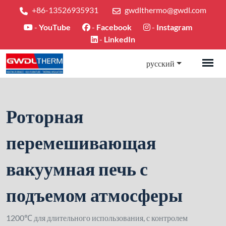
+86-13526935931
gwdlthermo@gwdl.com
-
YouTube
-
Facebook
-
Instagram
-
LinkedIn
русский
Роторная
перемешивающая
вакуумная печь с
подъемом атмосферы
1200℃ для длительного использования, с контролем