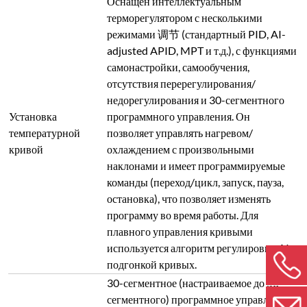
Оснащен интеллектуальным
терморегулятором с несколькими
режимами 调节 (стандартный PID, AI-
adjusted APID, MPT и т.д.), с функциями
самонастройки, самообучения,
отсутствия перерегулирования/
недорегулирования и 30-сегментного
Установка
программного управления. Он
температурной
позволяет управлять нагревом/
кривой
охлаждением с произвольными
наклонами и имеет программируемые
команды (переход/цикл, запуск, пауза,
остановка), что позволяет изменять
программу во время работы. Для
плавного управления кривыми
используется алгоритм регулировки AI с
подгонкой кривых.
30-сегментное (настраиваемое до 50-
сегментного) программное управление,