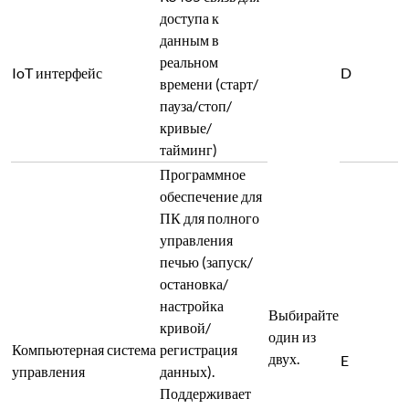
доступа к
данным в
реальном
IoT интерфейс
D
времени (старт/
пауза/стоп/
кривые/
тайминг)
Программное
обеспечение для
ПК для полного
управления
печью (запуск/
остановка/
настройка
Выбирайте
кривой/
один из
Компьютерная система
регистрация
двух.
E
управления
данных).
Поддерживает