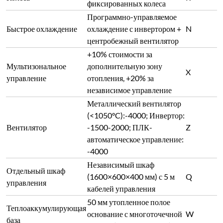
фиксированных колеса
Программно-управляемое
Быстрое охлаждение
охлаждение с инвертором +
N
центробежный вентилятор
+10% стоимости за
Мультизональное
дополнительную зону
X
управление
отопления, +20% за
независимое управление
Металлический вентилятор
(<1050°C):-4000; Инвертор:
Вентилятор
-1500-2000; ПЛК-
Z
автоматическое управление:
-4000
Независимый шкаф
Отдельный шкаф
(1600×600×400 мм) с 5 м
Q
управления
кабелей управления
50 мм утопленное полое
Теплоаккумулирующая
основание с многоточечной
W
база