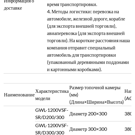
Информация о
время транспортировки.
доставке
4. Методы логистики: перевозка на
автомобиле, железной дороге, корабле
(для экспорта внешней торговли),
авиаперевозка (для экспорта внешней
торговли). На короткие расстояния наша
компания отправит специальный
автомобиль для транспортировки
(упакованный деревянными поддонами
и картонными коробками).
Размер топочной камеры
Характеристика
Напр
Наименование
(мм)
модели
(ACV
(Длина×Ширина×Высота)
GWL-1200VSF-
Диаметр 200×300
380
SR/D200/300
GWL-1200VSF-
Диаметр 300×300
380
SR/D300/300