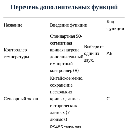
Перечень дополнительных функций
Код
Название
Введение функции
функции
Стандартная 50-
сегментная
Выберите
Контроллер
кривая нагрева,
один из
AB
температуры
дополнительный
двух.
импортный
контроллер (B)
Китайское меню,
сохранение
нескольких
Сенсорный экран
кривых, запись
C
исторических
данных (7
дюймов)
RS485 связь для