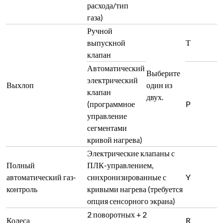
расхода/тип
газа)
Ручной
выпускной
Т
клапан
Автоматический
Выберите
электрический
Выхлоп
один из
клапан
двух.
(программное
P
управление
сегментами
кривой нагрева)
Электрические клапаны с
Полный
ПЛК-управлением,
автоматический газ-
синхронизированные с
Y
контроль
кривыми нагрева (требуется
опция сенсорного экрана)
2 поворотных + 2
Колеса
R