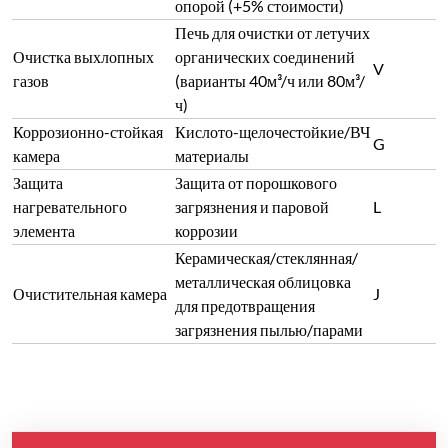
опорой (+5% стоимости)
Печь для очистки от летучих
Очистка выхлопных
органических соединений
V
газов
(варианты 40м³/ч или 80м³/
ч)
Коррозионно-стойкая
Кислото-щелочестойкие/ВЧ
G
камера
материалы
Защита
Защита от порошкового
нагревательного
загрязнения и паровой
L
элемента
коррозии
Керамическая/стеклянная/
металлическая облицовка
Очистительная камера
J
для предотвращения
загрязнения пылью/парами