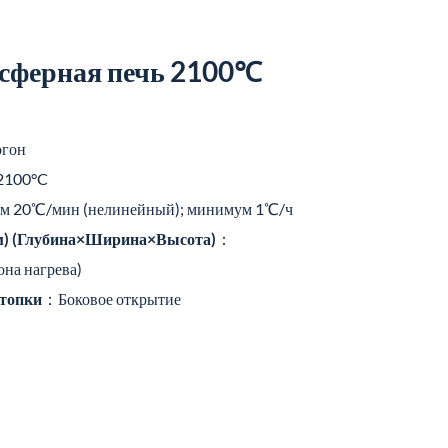
сферная печь 2100℃
гон
2100°C
 20℃/мин (нелинейный); минимум 1℃/ч
м) (Глубина×Ширина×Высота)
：
на нагрева)
 топки
：Боковое открытие