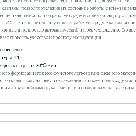
работу основного нагревателя, напряжение, ток, водяной насос, 
 клапаны, позволяя отслеживать состояние работы системы в реж
беспечивающие хорошую рабочую среду и сильную защиту от пом
яет ≤40℃, что значительно улучшает рабочую среду. Благодаря 
кривые и полностью автоматический нагрев/охлаждение. Во вре
ает гибкость, удобство и простоту эксплуатации.
перегрева)
ратуры: ±1℃
скорость нагрева ≤20℃/мин
много формованного высокочистого легкого глиноземного матери
остью к быстрому нагреву и охлаждению, а также превосходным
шними двухслойными рукавами печи и воздушным охлаждением те
F