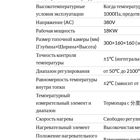
Высокотемпературные
Когда температу
условия эксплуатации
1000Па, предотв
Напряжение (AC)
380V
Рабочая мощность
18KW
Размер топочной камеры (мм)
300×160×160 (эф
(Глубина×Ширина×Высота)
Точность контроля
±1℃ (интегральн
температуры
Диапазон регулирования
от 50℃ до 210
Равномерность температуры
±2℃ (зависит от
внутри топки
Температурный
измерительный элемент и
Термопара с 分度 
диапазон
Скорость нагрева
Свободно регули
Нагревательный элемент
Высокочистая ме
Положение нагревательного
Равномерно расп