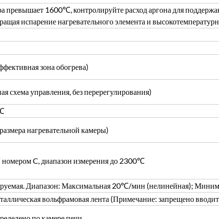
ра превышает 1600℃, контролируйте расход аргона для поддержа
ращая испарение нагревательного элемента и высокотемпературн
фективная зона обогрева)
ая схема управления, без перерегулирования)
0℃
 размера нагревательной камеры)
номером C, диапазон измерения до 2300℃
руемая. Диапазон: Максимальная 20℃/мин (нелинейная); Мини
таллическая вольфрамовая лента (Примечание: запрещено вводит
ределено по камере печи