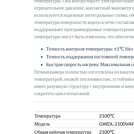
температуры. Она контролирует электропитание, 
отрицательное давление, контактный манометр и
используются надежные интегральные схемы, о
температура поверхности корпуса печи составл
поддерживает программируемые температурные 
температуры могут быть изменены, что обеспечив
Точность контроля температуры: ±1℃ (без 
Точность поддержания постоянной темпе
Быстрая скорость нагрева: Максимальная 
Печная камера полностью изготовлена из вакуу
температурой, низкой теплоемкостью, устойчив
имеет разумную структуру с внутренними и вне
сократить цикл испытаний.
Температура
2100℃
Модель
GWDL-2100VA
Общая рабочая температура
2100℃