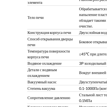
элемента
Обрабатывается н
напыление пласт
Тело печи
обладает такими 
очистке.
Конструкция корпуса печи
Двухслойная вод
Способ открывания дверцы
Боковое открыва
печи
Температура поверхности
≤45℃ при длите
корпуса печи
Водяное охлаждение
3P холодильный 
Детали с водяным
Вокруг внешней
охлаждением
Вакуумный насос
Двухступенчатый
Степень вакуума
0.1-1000Па (кон
Стальной лист т
Сопротивление давлению
0.1МПа
Клапаны газового тракта
Импортные клап