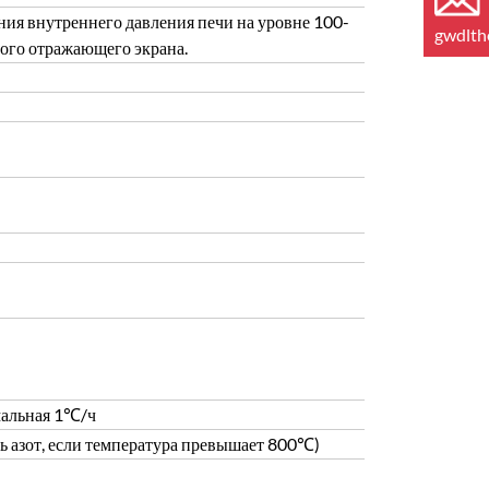
ния внутреннего давления печи на уровне 100-
gwdlt
ого отражающего экрана.
мальная 1℃/ч
ь азот, если температура превышает 800℃)