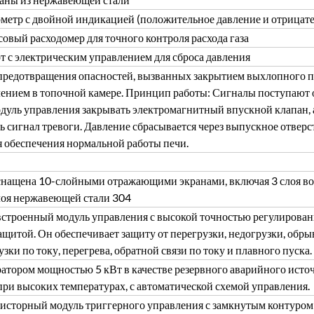
метр с двойной индикацией (положительное давление и отрицате
овый расходомер для точного контроля расхода газа
т с электрическим управлением для сброса давления
 предотвращения опасностей, вызванных закрытием выхлопного п
ением в топочной камере. Принцип работы: Сигналы поступают о
модуль управления закрывать электромагнитный впускной клапан
ь сигнал тревоги. Давление сбрасывается через выпускное отверст
я обеспечения нормальной работы печи.
снащена 10-слойными отражающими экранами, включая 3 слоя вол
слоя нержавеющей стали 304
 встроенный модуль управления с высокой точностью регулиров
ащитой. Он обеспечивает защиту от перегрузки, недогрузки, обры
узки по току, перегрева, обратной связи по току и плавного пуска.
ратором мощностью 5 кВт в качестве резервного аварийного ист
при высоких температурах, с автоматической схемой управления.
исторный модуль триггерного управления с замкнутым контуром