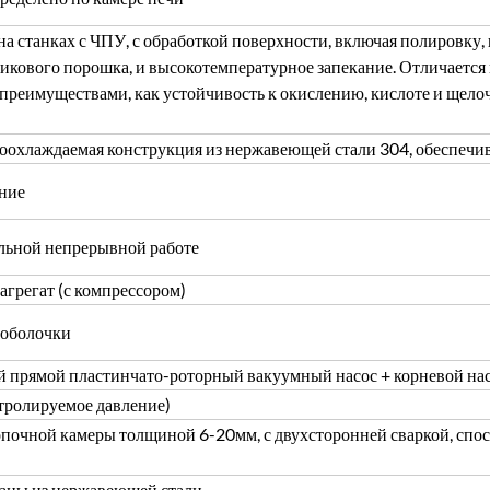
а станках с ЧПУ, с обработкой поверхности, включая полировку,
икового порошка, и высокотемпературное запекание. Отличаетс
преимуществами, как устойчивость к окислению, кислоте и щелоч
оохлаждаемая конструкция из нержавеющей стали 304, обеспечи
ние
льной непрерывной работе
агрегат (с компрессором)
 оболочки
 прямой пластинчато-роторный вакуумный насос + корневой на
тролируемое давление)
опочной камеры толщиной 6-20мм, с двухсторонней сваркой, спо
аны из нержавеющей стали