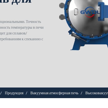
пциональными. Точность
рность температуры в печи
дит для сплавов/
 требованиям к спеканию с
Продукция
Вакуумная атмосферная печь
Высоковакуу