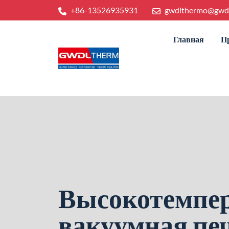
+86-13526935931
gwdlthermo@gwd
Главная
П
Высокотемпе
вакуумная пе