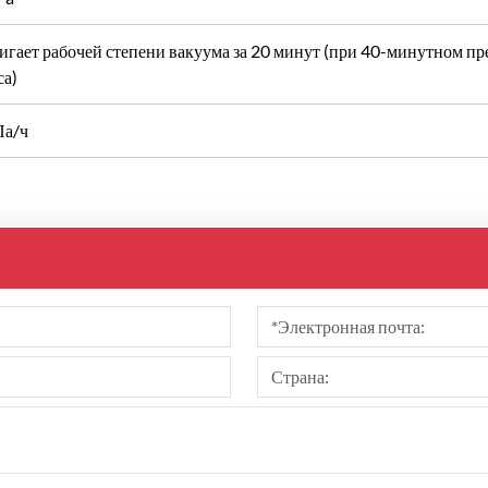
игает рабочей степени вакуума за 20 минут (при 40-минутном п
са)
Па/ч