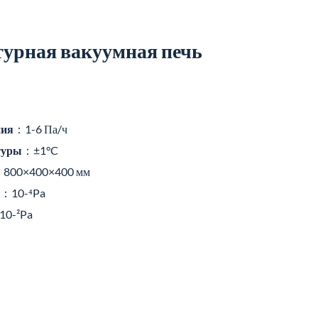
урная вакуумная печь
ния
：1-6 Па/ч
туры
：±1°C
800×400×400 мм
：10-⁴Pa
10-²Pa