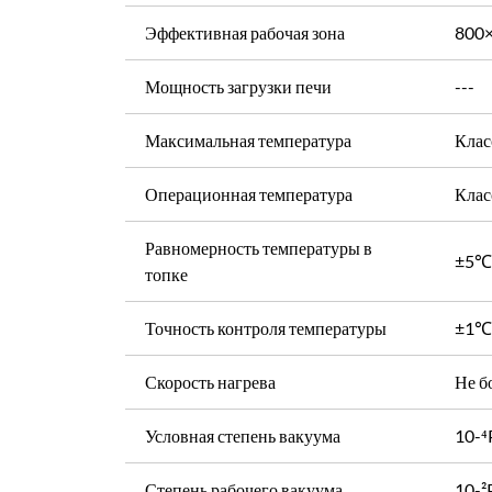
Эффективная рабочая зона
800
Мощность загрузки печи
---
Максимальная температура
Клас
Операционная температура
Клас
Равномерность температуры в
±5℃ 
топке
Точность контроля температуры
±1℃
Скорость нагрева
Не б
Условная степень вакуума
10-⁴
Степень рабочего вакуума
10-²