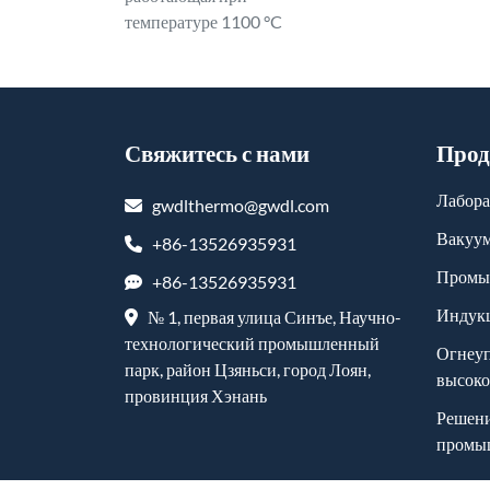
температуре 1100 °C
Свяжитесь с нами
Прод
Лабора
gwdlthermo@gwdl.com
Вакуум
+86-13526935931
Промы
+86-13526935931
Индукц
№ 1, первая улица Синъе, Научно-
технологический промышленный
Огнеу
парк, район Цзяньси, город Лоян,
высоко
провинция Хэнань
Решени
промы