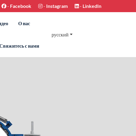
-
Facebook
-
Instagram
-
LinkedIn
идео
О нас
русский
Свяжитесь с нами