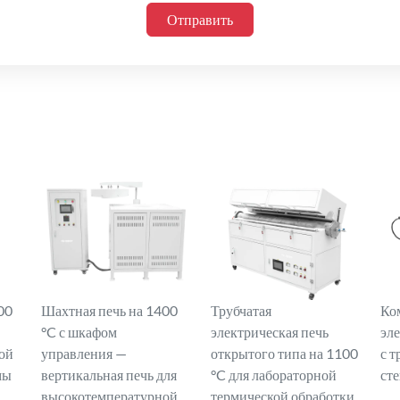
Отправить
00
Шахтная печь на 1400
Трубчатая
Ко
°C с шкафом
электрическая печь
эл
ой
управления —
открытого типа на 1100
с т
мы
вертикальная печь для
°C для лабораторной
ст
высокотемпературной
термической обработки