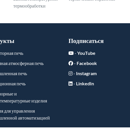
термообработки
укты
Подписаться
торная печь
-
YouTube
ная атмосферная печь
-
Facebook
шленная печь
-
Instagram
ионная печь
-
LinkedIn
порные и
температурные изделия
я для управления
шленной автоматизацией