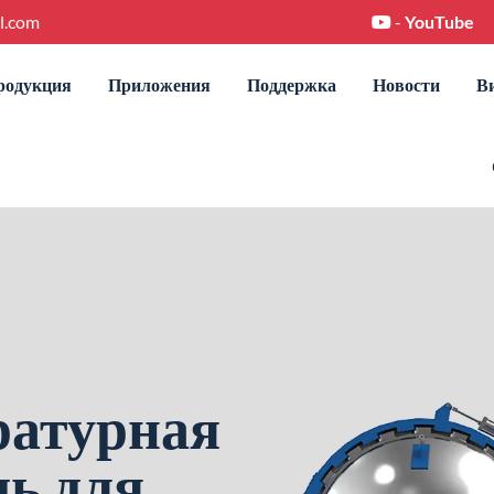
l.com
-
YouTube
родукция
Приложения
Поддержка
Новости
В
ратурная
чь для