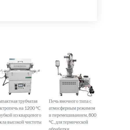
мпактная трубчатая
Печь ямочного типа с
ектропечь на 1200 °C
атмосферным режимом
рубкой из кварцевого
и перемешиванием, 800
екла высокой чистоты
°C, для термической
обработки