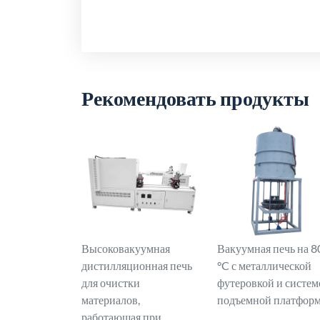
Рекомендовать продукты
Высоковакуумная
Вакуумная печь на 8
дистилляционная печь
°C с металлической
для очистки
футеровкой и систем
материалов,
подъемной платфор
работающая при