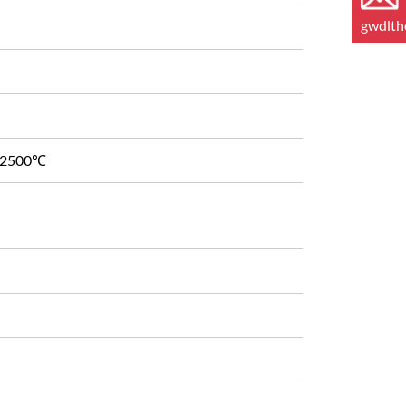
gwdlt
- 2500℃