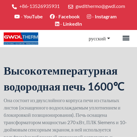
+86-13526935931
gwdlthermo@gwdl.com
-
YouTube
-
Facebook
-
Instagram
-
LinkedIn
русский
Высокотемпературная
водородная печь 1600℃
Она состоит из двухслойного корпуса печи из стальных
листов (оснащенного водоохлаждаемым уплотнением и
блокировкой позиционирования). Печь оснащена
трансформатором мощностью 270 кВт, ПЛК Siemens и 10-
дюймовым сенсорным экраном, в ней используется
вольфрам/молибденовый стержневой нагреватель и