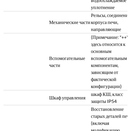
водоохлаждаемое
уплотнение
Рельсы, соединение
Механические части
корпуса печи,
направляющие
(Примечание: "++"
здесь относится к
основным
Вспомогательные
вспомогательным
части
компонентам,
зависящим от
фактической
конфигурации)
шкаф КШ, класс
Шкаф управления
защиты IP54
Восстановление
старых деталей печ
(включая
модификацию