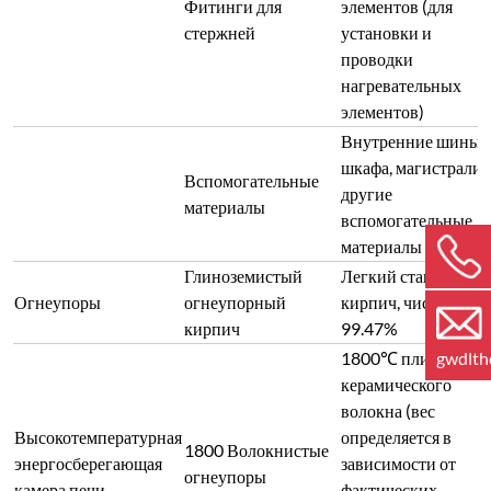
Фитинги для
элементов (для
стержней
установки и
проводки
нагревательных
элементов)
Внутренние шины
шкафа, магистрали 
Вспомогательные
другие
материалы
вспомогательные
материалы
Глиноземистый
Легкий стандартны
Огнеупоры
огнеупорный
кирпич, чистота
кирпич
99.47%
1800℃ плиты из
gwdlt
керамического
волокна (вес
Высокотемпературная
определяется в
1800 Волокнистые
энергосберегающая
зависимости от
огнеупоры
камера печи
фактических