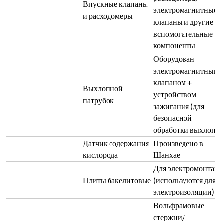
Впускные клапаны
электромагнитные
и расходомеры
клапаны и другие
вспомогательные
компоненты
Оборудован
электромагнитным
клапаном +
Выхлопной
устройством
патрубок
зажигания (для
безопасной
обработки выхлопа
Датчик содержания
Произведено в
кислорода
Шанхае
Для электромонтаж
Плиты бакелитовые
(используются для
электроизоляции)
Вольфрамовые
стержни/