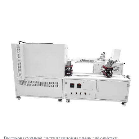
Высоковакуумная дистилляционная печь для очистки