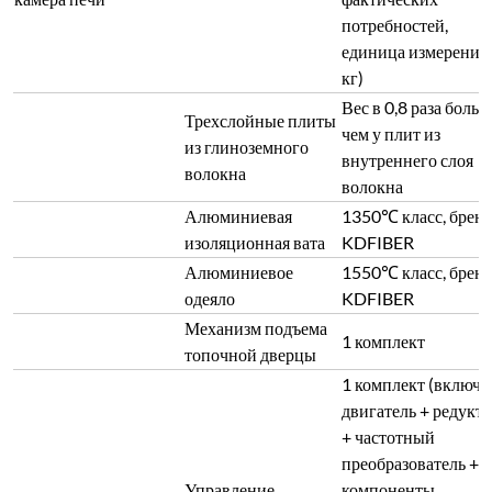
потребностей,
единица измерения:
кг)
Вес в 0,8 раза больш
Трехслойные плиты
чем у плит из
из глиноземного
внутреннего слоя
волокна
волокна
Алюминиевая
1350℃ класс, брен
изоляционная вата
KDFIBER
Алюминиевое
1550℃ класс, брен
одеяло
KDFIBER
Механизм подъема
1 комплект
топочной дверцы
1 комплект (включа
двигатель + редукт
+ частотный
преобразователь +
Управление
компоненты