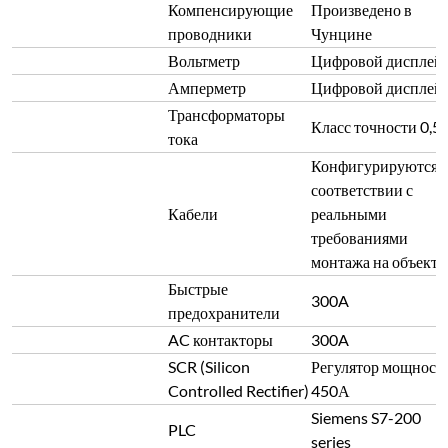
Компенсирующие
Произведено в
проводники
Чунцине
Вольтметр
Цифровой дисплей
Амперметр
Цифровой дисплей
Трансформаторы
Класс точности 0,5 
тока
Конфигурируются 
соответствии с
Кабели
реальными
требованиями
монтажа на объекте
Быстрые
300A
предохранители
AC контакторы
300A
SCR (Silicon
Регулятор мощности
Controlled Rectifier)
450А
Siemens S7-200
PLC
series