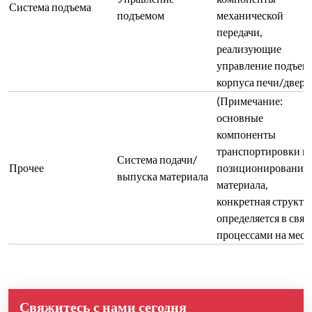
Система подъема
подъемом
механической
передачи,
реализующие
управление подъем
корпуса печи/двери
(Примечание:
основные
компоненты
транспортировки и
Система подачи/
Прочее
позиционирования
выпуска материала
материала,
конкретная структу
определяется в связ
процессами на мест
Свяжитесь с нами сегодня