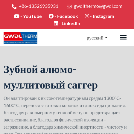
+86-13526935931
gwdlthermo@gwdl.com
-
YouTube
-
Facebook
-
Instagram
-
LinkedIn
русский
Зубной алюмо-
муллитовый саггер
Он адаптирован к высокотемпературным средам 1300°C-
1600°C, перенося заготовки коронок из диоксида циркония.
Благодаря равномерному теплообмену он предотвращает
растрескивание, благодаря физической изоляции -
загрязнение, а благодаря химической инертности - чистоту и
цвет. Это основной аксессуар для производства коронок.