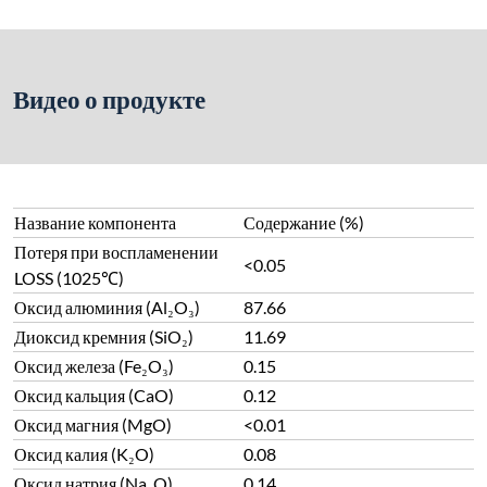
Видео о продукте
Название компонента
Содержание (%)
Потеря при воспламенении
<0.05
LOSS (1025℃)
Оксид алюминия (Al₂O₃)
87.66
Диоксид кремния (SiO₂)
11.69
Оксид железа (Fe₂O₃)
0.15
Оксид кальция (CaO)
0.12
Оксид магния (MgO)
<0.01
Оксид калия (K₂O)
0.08
Оксид натрия (Na₂O)
0.14