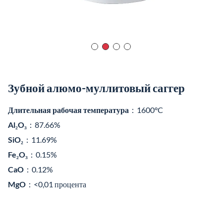
Зубной алюмо-муллитовый саггер
Длительная рабочая температура
：1600°C
Al₂O₃
：87.66%
SiO₂
：11.69%
Fe₂O₃
：0.15%
CaO
：0.12%
MgO
：<0,01 процента