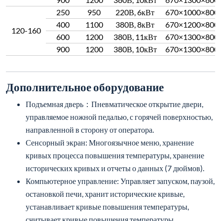
250
950
220В, 6кВт
670×1000×800
400
1100
380В, 8кВт
670×1200×800
120-160
600
1200
380В, 11кВт
670×1300×800
900
1200
380В, 10кВт
670×1300×800
Дополнительное оборудование
Подъемная дверь：Пневматическое открытие двери,
управляемое ножной педалью, с горячей поверхностью,
направленной в сторону от оператора.
Сенсорный экран: Многоязычное меню, хранение
кривых процесса повышения температуры, хранение
исторических кривых и отчеты о данных (7 дюймов).
Компьютерное управление: Управляет запуском, паузой,
остановкой печи, хранит исторические кривые,
устанавливает кривые повышения температуры,
считывает кривые повышения температуры,