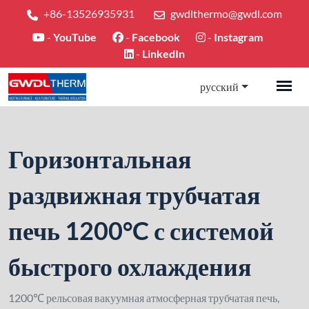
+86-13526935931
gwdlthermo@gwdl.com
-
YouTube
-
Facebook
-
Instagram
-
LinkedIn
русский
Горизонтальная
раздвижная трубчатая
печь 1200°C с системой
быстрого охлаждения
1200℃ рельсовая вакуумная атмосферная трубчатая печь,