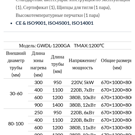
(1), Сертификат (1), Щипцы для тигля (1 пара),
Высокотемпературные перчатки (1 пара)
CE & ISO9001, ISO45001, ISO14001
Модель: GWDL-1200GA TMAX:1200
Внешний
Длина
Длина
диаметр
зоны
Напряжение/
Общие размеры
трубы
трубы
нагрева
мощность
(мм)
(мм)
(мм)
(мм)
300
950
220V, 5kW
670×1000×800
400
1100
220В, 7кВт
670×1200×800
30-60
600
1200
380В, 10кВт
670×1300×800
900
1400
380В, 12кВт
670×1300×800
250
950
220В, 6кВт
670×1000×800
400
1100
220В, 8кВт
670×1200×800
80-100
600
1200
380В, 11кВт
670×1300×800
900
1200
380В, 10кВт
670×1300×800