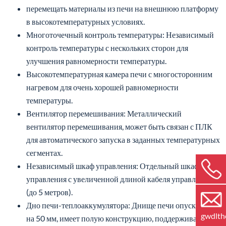
перемещать материалы из печи на внешнюю платформу
в высокотемпературных условиях.
Многоточечный контроль температуры: Независимый
контроль температуры с нескольких сторон для
улучшения равномерности температуры.
Высокотемпературная камера печи с многосторонним
нагревом для очень хорошей равномерности
температуры.
Вентилятор перемешивания: Металлический
вентилятор перемешивания, может быть связан с ПЛК
для автоматического запуска в заданных температурных
сегментах.
Независимый шкаф управления: Отдельный шкаф
управления с увеличенной длиной кабеля управления
(до 5 метров).
Дно печи-теплоаккумулятора: Днище печи опускается
gwdlt
на 50 мм, имеет полую конструкцию, поддерживается