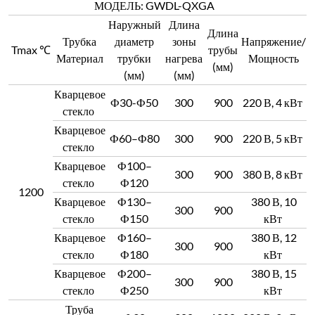
МОДЕЛЬ: GWDL-QXGA
Наружный
Длина
Длина
Трубка
диаметр
зоны
Напряжение/
Tmax ℃
трубы
Материал
трубки
нагрева
Мощность
(мм)
(мм)
(мм)
Кварцевое
Ф30-Ф50
300
900
220 В, 4 кВт
стекло
Кварцевое
Ф60–Ф80
300
900
220 В, 5 кВт
стекло
Кварцевое
Ф100–
300
900
380 В, 8 кВт
стекло
Ф120
1200
Кварцевое
Ф130–
380 В, 10
300
900
стекло
Ф150
кВт
Кварцевое
Ф160–
380 В, 12
300
900
стекло
Ф180
кВт
Кварцевое
Ф200–
380 В, 15
300
900
стекло
Ф250
кВт
Труба