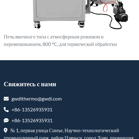
Печь ямочного типа с атмосферным режимом и
перемешиванием, 800 °C, для термической обработки
Свяжитесь с нами
gwdlthermo@gwdl.com
+86-13526935931
+86-13526935931
№ 1, первая улица Синъе, Научно-технологический
промышленный парк, район Цзяньси, город Лоян, провинция