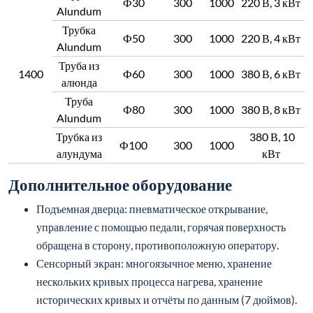
Ф30
300
1000
220 В, 3 кВт
Alundum
Трубка
Ф50
300
1000
220 В, 4 кВт
Alundum
Труба из
1400
Ф60
300
1000
380 В, 6 кВт
алюнда
Труба
Ф80
300
1000
380 В, 8 кВт
Alundum
Трубка из
380 В, 10
Ф100
300
1000
алундума
кВт
Дополнительное оборудование
Подъемная дверца: пневматическое открывание,
управление с помощью педали, горячая поверхность
обращена в сторону, противоположную оператору.
Сенсорный экран: многоязычное меню, хранение
нескольких кривых процесса нагрева, хранение
исторических кривых и отчёты по данным (7 дюймов).