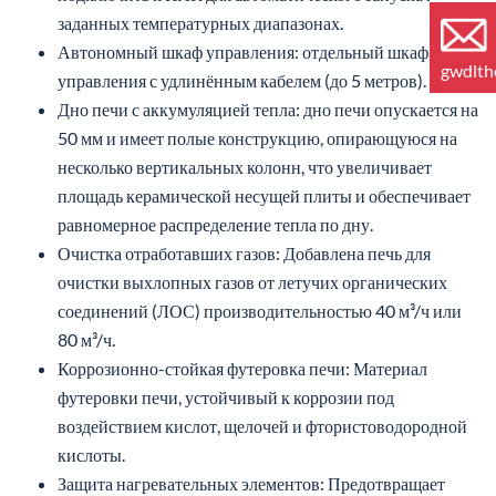
заданных температурных диапазонах.
Автономный шкаф управления: отдельный шкаф
gwdlt
управления с удлинённым кабелем (до 5 метров).
Дно печи с аккумуляцией тепла: дно печи опускается на
50 мм и имеет полые конструкцию, опирающуюся на
несколько вертикальных колонн, что увеличивает
площадь керамической несущей плиты и обеспечивает
равномерное распределение тепла по дну.
Очистка отработавших газов: Добавлена печь для
очистки выхлопных газов от летучих органических
соединений (ЛОС) производительностью 40 м³/ч или
80 м³/ч.
Коррозионно-стойкая футеровка печи: Материал
футеровки печи, устойчивый к коррозии под
воздействием кислот, щелочей и фтористоводородной
кислоты.
Защита нагревательных элементов: Предотвращает