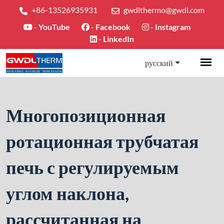
+86-13526935931
gwdlthermo@gwdl.com
-
YouTube
-
Facebook
-
Instagram
-
LinkedIn
русский
Многопозиционная
ротационная трубчатая
печь с регулируемым
углом наклона,
рассчитанная на