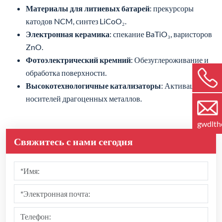
Материалы для литиевых батарей
: прекурсоры
катодов NCM, синтез LiCoO₂.
Электронная керамика
: спекание BaTiO₃, варисторов
ZnO.
Фотоэлектрический кремний
: Обезуглероживание и
обработка поверхности.
Высокотехнологичные катализаторы
: Активация
носителей драгоценных металлов.
gwdlt
Свяжитесь с нами сегодня