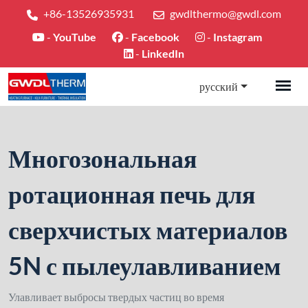
+86-13526935931
gwdlthermo@gwdl.com
-
YouTube
-
Facebook
-
Instagram
-
LinkedIn
русский
Многозональная
ротационная печь для
сверхчистых материалов
5N с пылеулавливанием
Улавливает выбросы твердых частиц во время