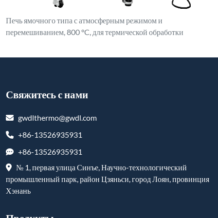
Печь ямочного типа с атмосферным режимом и
перемешиванием, 800 °C, для термической обработки
Свяжитесь с нами
gwdlthermo@gwdl.com
+86-13526935931
+86-13526935931
№ 1, первая улица Синъе, Научно-технологический
промышленный парк, район Цзяньси, город Лоян, провинция
Хэнань
Продукты