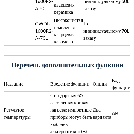
1600R2-
индивидуальному
50L
кварцевая
A-50L
заказу
керамика
Высокочистая
GWDL-
По
плавленая
1600R2-
индивидуальному
70L
кварцевая
A-70L
заказу
керамика
Перечень дополнительных функций
Код
Название
Введение функции
Опции
функции
Стандартная 50-
сегментная кривая
Регулятор
нагрева; импортные
Два
AB
температуры
приборы могут быть
варианта
выбраны
альтернативно (B)