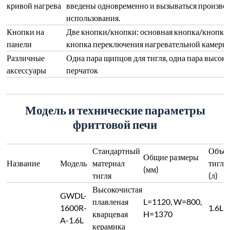
кривой нагрева
введены одновременно и вызываться произвол
использования.
Кнопки на
Две кнопки/кнопки: основная кнопка/кнопка 
панели
кнопка переключения нагревательной камеры
Различные
Одна пара щипцов для тигля, одна пара высо
аксессуары
перчаток
Модель и технические параметры
фриттовой печи
Стандартный
Объе
Общие размеры
Название
Модель
материал
тигля
(мм)
тигля
(л)
Высокочистая
GWDL-
плавленая
L=1120, W=800,
1600R-
1.6L
кварцевая
H=1370
A-1.6L
керамика