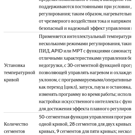
поддерживаются постоянными при условии до
регулирования; таким образом, нагревательн
от чрезмерного воздействия тока и напряжения
безопасный и надежный эффект управления и 
Применяется интеллектуальный температурны
несколькими режимами регулирования, таким
ПИД, APID или MPT с функциями самонастрой
отличными характеристиками управления без 
Установка
недогрузки, с 30-сегментной функцией прогр
температурной
позволяющей управлять нагревом и охлажден
кривой
уклоном, с программируемыми/оперативными
как переход (цикл), запуск, пауза и остановка
изменять программу во время работы; использ
настройки искусственного интеллекта с функ
для достижения эффекта плавного регулирова
50-сегментная функция управления программо
Количество
одной кривой, 28 сегментов для двух кривых, 
сегментов
кривых, 9 сегментов для пяти кривых; нескол