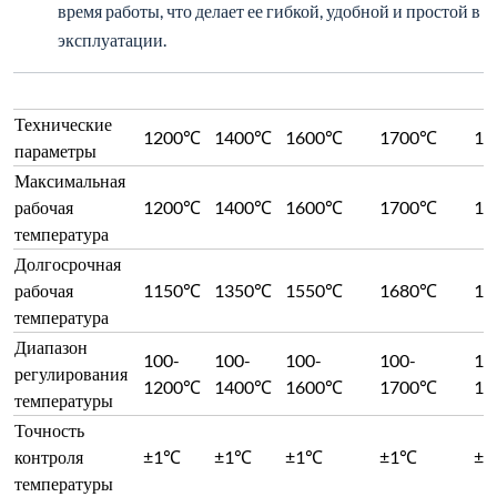
время работы, что делает ее гибкой, удобной и простой в
эксплуатации.
Технические
1200℃
1400℃
1600℃
1700℃
18
параметры
Максимальная
рабочая
1200℃
1400℃
1600℃
1700℃
18
температура
Долгосрочная
рабочая
1150℃
1350℃
1550℃
1680℃
17
температура
Диапазон
100-
100-
100-
100-
10
регулирования
1200℃
1400℃
1600℃
1700℃
18
температуры
Точность
контроля
±1℃
±1℃
±1℃
±1℃
±
температуры