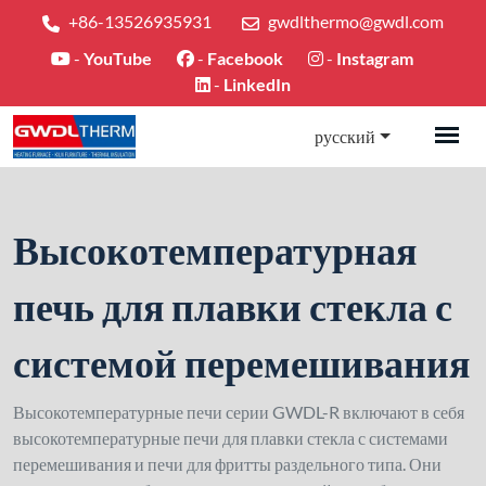
+86-13526935931
gwdlthermo@gwdl.com
-
YouTube
-
Facebook
-
Instagram
-
LinkedIn
русский
Высокотемпературная
печь для плавки стекла с
системой перемешивания
Высокотемпературные печи серии GWDL-R включают в себя
высокотемпературные печи для плавки стекла с системами
перемешивания и печи для фритты раздельного типа. Они