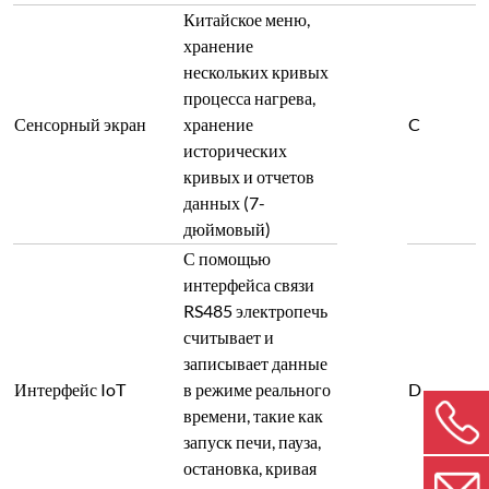
Китайское меню,
хранение
нескольких кривых
процесса нагрева,
Сенсорный экран
хранение
C
исторических
кривых и отчетов
данных (7-
дюймовый)
С помощью
интерфейса связи
RS485 электропечь
считывает и
записывает данные
Интерфейс IoT
в режиме реального
D
времени, такие как
запуск печи, пауза,
остановка, кривая