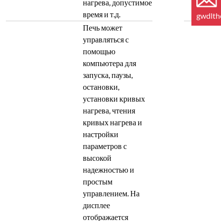
нагрева, допустимое
время и т.д.
gwdlt
Печь может
управляться с
помощью
компьютера для
запуска, паузы,
остановки,
установки кривых
нагрева, чтения
кривых нагрева и
настройки
параметров с
высокой
надежностью и
простым
управлением. На
дисплее
отображается