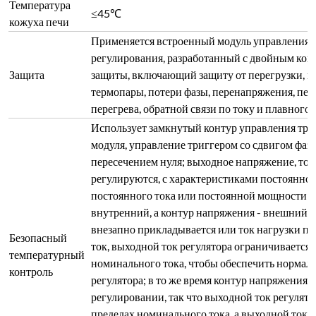
Температура
≤45℃
кожуха печи
Применяется встроенный модуль управления 
регулирования, разработанный с двойным кон
Защита
защиты, включающий защиту от перегрузки, н
термопары, потери фазы, перенапряжения, пере
перегрева, обратной связи по току и плавного 
Использует замкнутый контур управления три
модуля, управление триггером со сдвигом фаз 
пересечением нуля; выходное напряжение, то
регулируются, с характеристиками постоянно
постоянного тока или постоянной мощности; к
внутренний, а контур напряжения - внешний. 
внезапно прикладывается или ток нагрузки п
Безопасный
ток, выходной ток регулятора ограничивается 
температурный
номинального тока, чтобы обеспечить нормал
контроль
регулятора; в то же время контур напряжения т
регулировании, так что выходной ток регулято
пределах номинального тока, а выходной ток 