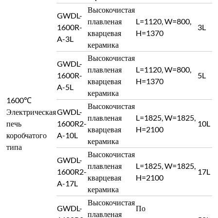
Высокочистая
GWDL-
плавленая
L=1120, W=800,
1600R-
3L
кварцевая
H=1370
A-3L
керамика
Высокочистая
GWDL-
плавленая
L=1120, W=800,
1600R-
5L
кварцевая
H=1370
A-5L
керамика
1600℃
Высокочистая
Электрическая
GWDL-
плавленая
L=1825, W=1825,
печь
1600R2-
10L
кварцевая
H=2100
коробчатого
A-10L
керамика
типа
Высокочистая
GWDL-
плавленая
L=1825, W=1825,
1600R2-
17L
кварцевая
H=2100
A-17L
керамика
Высокочистая
GWDL-
По
плавленая