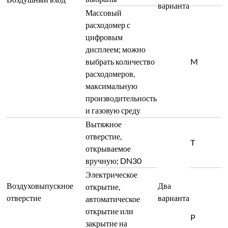
варианта
Массовый
расходомер с
цифровым
дисплеем; можно
выбрать количество
M
расходомеров,
максимальную
производительность
и газовую среду
Вытяжное
отверстие,
T
открываемое
вручную; DN30
Электрическое
Воздуховыпускное
Два
открытие,
отверстие
варианта
автоматическое
открытие или
P
закрытие на