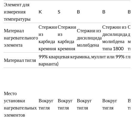
Элемент для
измерения
K
S
B
B
B
температуры
Стержни
Стержни
Стержни из
Ст
Материал
Стержни из
из
из
дисилицида
ди
нагревательного
дисилицида
карбида
карбида
молибдена
мо
элемента
молибдена
кремния
кремния
типа 1800
ти
99% кварцевая керамика, муллит или 99% гли
Материал тигля
варианта)
Место
установки
Вокруг
Вокруг
Вокруг
Вокруг
Во
нагревательных
тигля
тигля
тигля
тигля
ти
элементов