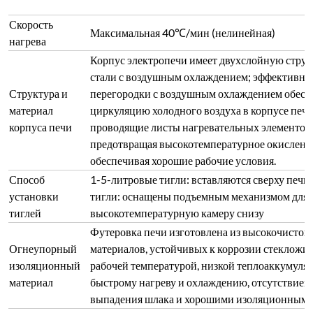
Скорость
Максимальная 40℃/мин (нелинейная)
нагрева
Корпус электропечи имеет двухслойную струк
стали с воздушным охлаждением; эффективн
Структура и
перегородки с воздушным охлаждением обес
материал
циркуляцию холодного воздуха в корпусе печи
корпуса печи
проводящие листы нагревательных элементов 
предотвращая высокотемпературное окислени
обеспечивая хорошие рабочие условия.
Способ
1-5-литровые тигли: вставляются сверху печи
установки
тигли: оснащены подъемным механизмом для 
тиглей
высокотемпературную камеру снизу
Футеровка печи изготовлена из высокочистого
Огнеупорный
материалов, устойчивых к коррозии стекложид
изоляционный
рабочей температурой, низкой теплоаккумуля
материал
быстрому нагреву и охлаждению, отсутствием
выпадения шлака и хорошими изоляционными