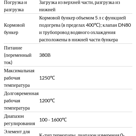
Погрузка и
Загрузка из верхней части, разгрузка из
разгрузка
нижней
Кормовой бункер объемом 5 л с функцией
Кормовой
подогрева (в пределах 400℃); клапан DN80
бункер
и трубопровод водяного охлаждения
расположены в нижней части бункера
Питание
(переменный
380В
ток)
Максимальная
рабочая
1250℃
температура
Долговременная
рабочая
1200℃
температура
Диапазон
100 - 1600℃
регулирования
Элемент для
К-тип термопары, диапазон измерения 0-