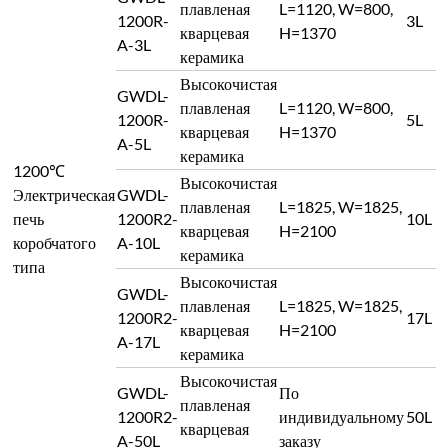
плавленая
L=1120, W=800,
1200R-
3L
кварцевая
H=1370
A-3L
керамика
Высокочистая
GWDL-
плавленая
L=1120, W=800,
1200R-
5L
кварцевая
H=1370
A-5L
керамика
1200℃
Высокочистая
Электрическая
GWDL-
плавленая
L=1825, W=1825,
печь
1200R2-
10L
кварцевая
H=2100
коробчатого
A-10L
керамика
типа
Высокочистая
GWDL-
плавленая
L=1825, W=1825,
1200R2-
17L
кварцевая
H=2100
A-17L
керамика
Высокочистая
GWDL-
По
плавленая
1200R2-
индивидуальному
50L
кварцевая
A-50L
заказу