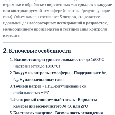
керамики и обработки современных материалов
в
вакууме
или контролируемой атмосфере
(инертные/редуцирующие
газы). Объем камеры составляет
5 литров
, что делает ее
идеальной для
лабораторных исследований и разработок,
мелкосерийного производства и тестирования контроля
качества
.
2. Ключевые особенности
Высокотемпературные возможности
- до 1600°C
(настраивается до 1800°C)
Вакуум и контроль атмосферы
-
Поддерживает Ar,
N₂, H₂ или смешанные газы
Точный нагрев
- ПИД-регулирование со
стабильностью ±1°C
5-литровый глиноземный тигель
-
Варианты
камеры из высокочистого Al₂O₃ или ZrO₂
Быстрое охлаждение
-
Возможность охлаждения