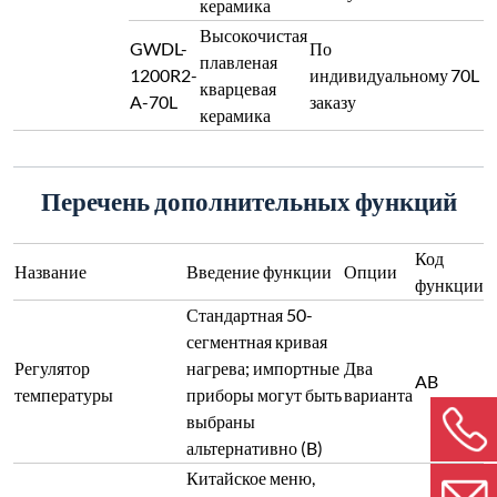
керамика
Высокочистая
GWDL-
По
плавленая
1200R2-
индивидуальному
70L
кварцевая
A-70L
заказу
керамика
Перечень дополнительных функций
Код
Название
Введение функции
Опции
функции
Стандартная 50-
сегментная кривая
Регулятор
нагрева; импортные
Два
AB
температуры
приборы могут быть
варианта
выбраны
альтернативно (B)
Китайское меню,