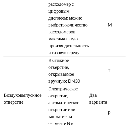
расходомер с
цифровым
дисплеем; можно
выбрать количество
M
расходомеров,
максимальную
производительность
и газовую среду
Вытяжное
отверстие,
T
открываемое
вручную; DN30
Электрическое
Воздуховыпускное
Два
открытие,
отверстие
варианта
автоматическое
открытие или
P
закрытие на
сегменте N в