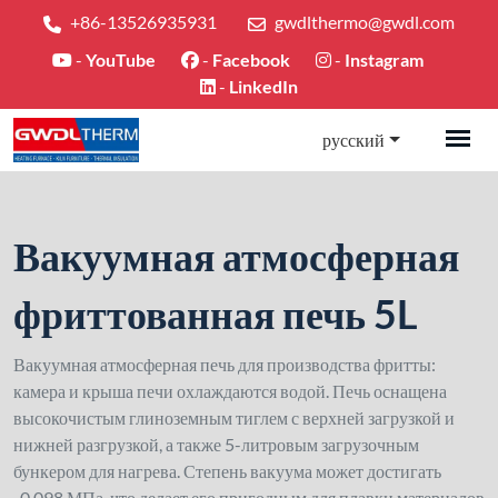
+86-13526935931
gwdlthermo@gwdl.com
-
YouTube
-
Facebook
-
Instagram
-
LinkedIn
русский
Вакуумная атмосферная
фриттованная печь 5L
Вакуумная атмосферная печь для производства фритты:
камера и крыша печи охлаждаются водой. Печь оснащена
высокочистым глиноземным тиглем с верхней загрузкой и
нижней разгрузкой, а также 5-литровым загрузочным
бункером для нагрева. Степень вакуума может достигать
-0,098 МПа, что делает его пригодным для плавки материалов