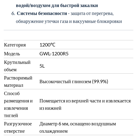
водой/воздухом для быстрой закалки
Системы безопасности
- защита от перегрева,
обнаружение утечки газа и вакуумные блокировки
Категория
1200℃
Модель
GWL-1200R5
Крутильный
5L
объем
Растворимый
Высокочистый глинозем (99.9%)
материал
Способ
размещения и
Помещается из верхней части и извлекается
извлечения
из нижней
тиглей
Разгрузочное
Диаметр 6 мм, оснащено воздушным
отверстие
охлаждением