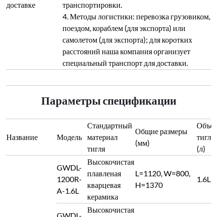
доставке
транспортировки.
4. Методы логистики: перевозка грузовиком,
поездом, кораблем (для экспорта) или
самолетом (для экспорта); для коротких
расстояний наша компания организует
специальный транспорт для доставки.
Параметры спецификации
Стандартный
Объе
Общие размеры
Название
Модель
материал
тигля
(мм)
тигля
(л)
Высокочистая
GWDL-
плавленая
L=1120, W=800,
1200R-
1.6L
кварцевая
H=1370
A-1.6L
керамика
Высокочистая
GWDL-