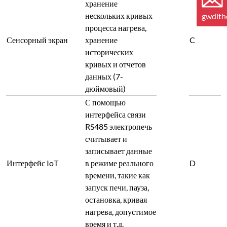
хранение
нескольких кривых
gwdlt
процесса нагрева,
Сенсорный экран
хранение
C
исторических
кривых и отчетов
данных (7-
дюймовый)
С помощью
интерфейса связи
RS485 электропечь
считывает и
записывает данные
Интерфейс IoT
в режиме реального
D
времени, такие как
запуск печи, пауза,
остановка, кривая
нагрева, допустимое
время и т.д.