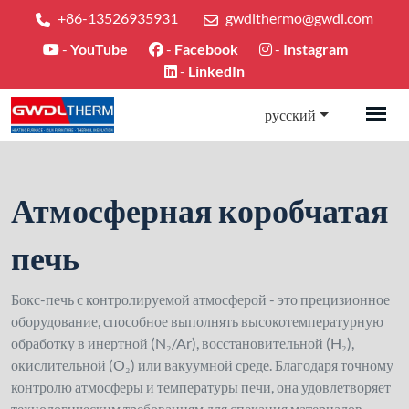
+86-13526935931
gwdlthermo@gwdl.com
-
YouTube
-
Facebook
-
Instagram
-
LinkedIn
русский
Атмосферная коробчатая
печь
Бокс-печь с контролируемой атмосферой - это прецизионное
оборудование, способное выполнять высокотемпературную
обработку в инертной (N₂/Ar), восстановительной (H₂),
окислительной (O₂) или вакуумной среде. Благодаря точному
контролю атмосферы и температуры печи, она удовлетворяет
технологическим требованиям для спекания материалов,