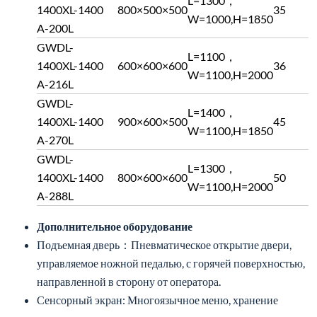
L=1300，
1400XL-
1400
800×500×500
35
W=1000,H=1850
A-200L
GWDL-
L=1100，
1400XL-
1400
600×600×600
36
W=1100,H=2000
A-216L
GWDL-
L=1400，
1400XL-
1400
900×600×500
45
W=1100,H=1850
A-270L
GWDL-
L=1300，
1400XL-
1400
800×600×600
50
W=1100,H=2000
A-288L
Дополнительное оборудование
Подъемная дверь：Пневматическое открытие двери,
управляемое ножной педалью, с горячей поверхностью,
направленной в сторону от оператора.
Сенсорный экран: Многоязычное меню, хранение