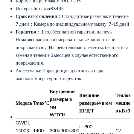
Корпус покрыт лаком RAL 7035
Интерфейс связиRS485
Срок изготовления
：Стандартные размеры: в течение
7 дней；Камера по индивидуальному заказу: 7-15 дней
Гарантия
：1 год бесплатной гарантии на печь；
Нижняя пластина и нагревательные элементы не
покрываются； Нагревательные элементы: бесплатная
замена в течение 3 месяцев в случае естественного
повреждения.
Аксессуары: Пара щипцов для тигля и пара
высокотемпературных перчаток.
Внутренние
Внешние
Теплова
размеры в
Модель
Tmax°C
размеры4 в мм
мощнос
мм
Ш*Д*Г
в кВт3
W*D*H
GWDL-
L=900，
1400XL-
1400
300×300×300
12