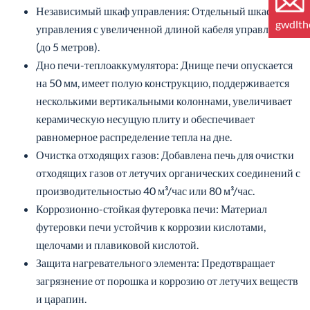
Независимый шкаф управления: Отдельный шкаф
gwdlt
управления с увеличенной длиной кабеля управления
(до 5 метров).
Дно печи-теплоаккумулятора: Днище печи опускается
на 50 мм, имеет полую конструкцию, поддерживается
несколькими вертикальными колоннами, увеличивает
керамическую несущую плиту и обеспечивает
равномерное распределение тепла на дне.
Очистка отходящих газов: Добавлена печь для очистки
отходящих газов от летучих органических соединений с
производительностью 40 м³/час или 80 м³/час.
Коррозионно-стойкая футеровка печи: Материал
футеровки печи устойчив к коррозии кислотами,
щелочами и плавиковой кислотой.
Защита нагревательного элемента: Предотвращает
загрязнение от порошка и коррозию от летучих веществ
и царапин.