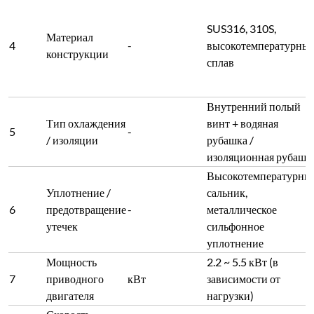
SUS316, 310S,
Материал
4
-
высокотемпературны
конструкции
сплав
Внутренний полый
Тип охлаждения
винт + водяная
5
-
/ изоляции
рубашка /
изоляционная рубашк
Высокотемпературны
Уплотнение /
сальник,
6
предотвращение
-
металлическое
утечек
сильфонное
уплотнение
Мощность
2.2 ~ 5.5 кВт (в
7
приводного
кВт
зависимости от
двигателя
нагрузки)