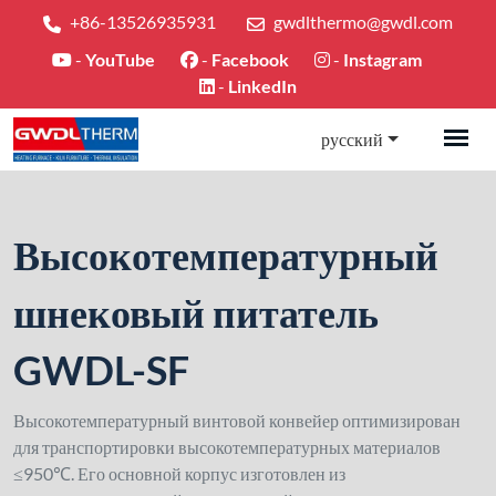
+86-13526935931
gwdlthermo@gwdl.com
-
YouTube
-
Facebook
-
Instagram
-
LinkedIn
русский
Высокотемпературный
шнековый питатель
GWDL-SF
Высокотемпературный винтовой конвейер оптимизирован
для транспортировки высокотемпературных материалов
≤950℃. Его основной корпус изготовлен из