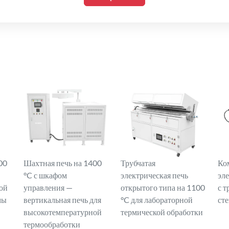
00
Шахтная печь на 1400
Трубчатая
Ко
°C с шкафом
электрическая печь
эл
ой
управления —
открытого типа на 1100
с т
мы
вертикальная печь для
°C для лабораторной
ст
высокотемпературной
термической обработки
термообработки