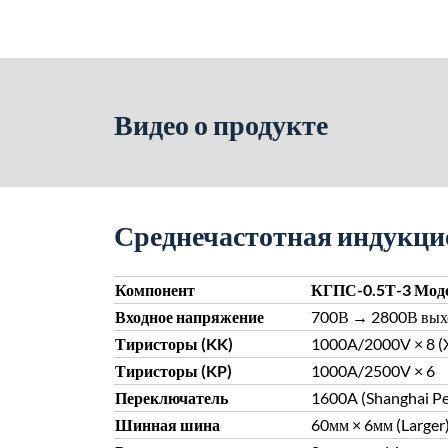
Видео о продукте
Среднечастотная индукци
Компонент
КГПС-0.5Т-3 Мод
Входное напряжение
700В → 2800В выхо
Тиристоры (KK)
1000A/2000V × 8 (X
Тиристоры (KP)
1000A/2500V × 6
Переключатель
1600A (Shanghai Peo
Шинная шина
60мм × 6мм (Larger