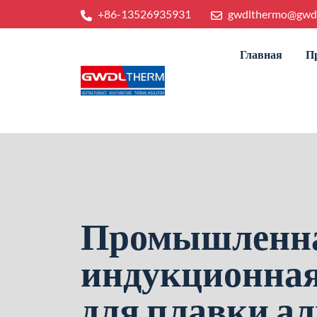
+86-13526935931
gwdlthermo@gwd
Главная
П
Промышленн
индукционная
для плавки а