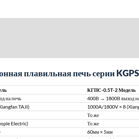
онная плавильная печь серии KGPS
ель
КГПС-0.5T-2 Модель
д на печь
400В → 1800В выход на
iangfan TAJI)
1000A/1800V × 8 (Xiang
То же
ple Electric)
То же
)
60мм × 5мм