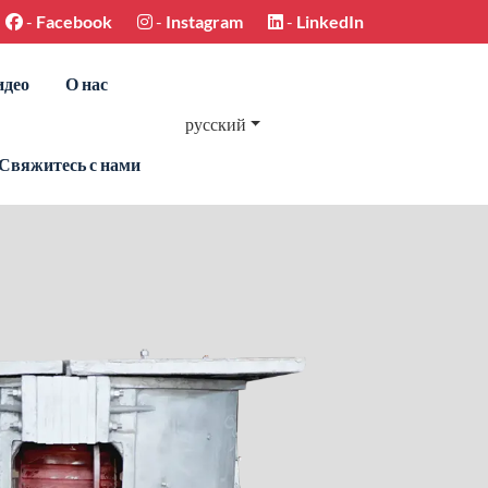
-
Facebook
-
Instagram
-
LinkedIn
идео
О нас
русский
Свяжитесь с нами