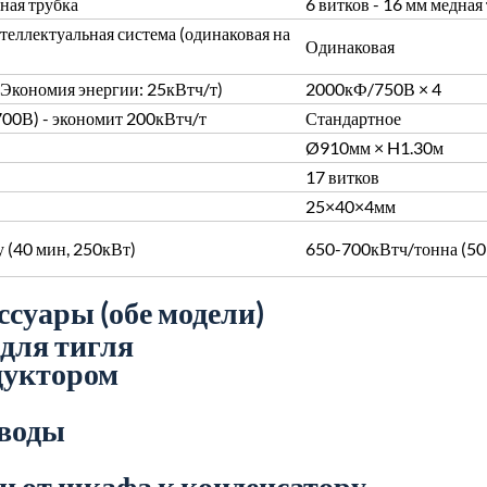
ная трубка
6 витков - 16 мм медная
теллектуальная система (одинаковая на
Одинаковая
Экономия энергии: 25кВтч/т)
2000кФ/750В × 4
00В) - экономит 200кВтч/т
Стандартное
Ø910мм × H1.30м
17 витков
25×40×4мм
 (40 мин, 250кВт)
650-700кВтч/тонна (50 
ссуары (обе модели)
для тигля
дуктором
оводы
и от шкафа к конденсатору