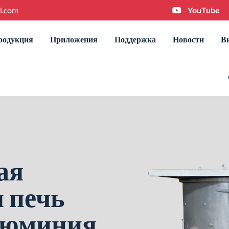
l.com
-
YouTube
родукция
Приложения
Поддержка
Новости
В
ая
 печь
люминия