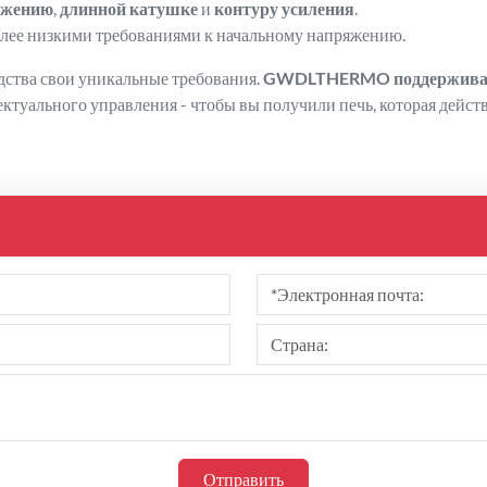
яжению
,
длинной катушке
и
контуру усиления
.
более низкими требованиями к начальному напряжению.
дства свои уникальные требования.
GWDLTHERMO поддерживает
туального управления - чтобы вы получили печь, которая дейст
Отправить