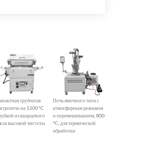
мпактная трубчатая
Печь ямочного типа с
ектропечь на 1200 °C
атмосферным режимом
рубкой из кварцевого
и перемешиванием, 800
екла высокой чистоты
°C, для термической
обработки