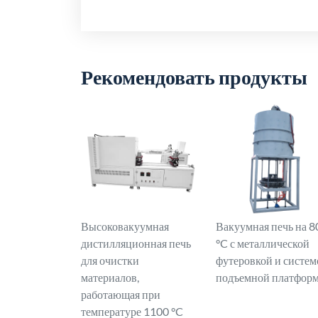
Рекомендовать продукты
Высоковакуумная
Вакуумная печь на 8
дистилляционная печь
°C с металлической
для очистки
футеровкой и систем
материалов,
подъемной платфор
работающая при
температуре 1100 °C