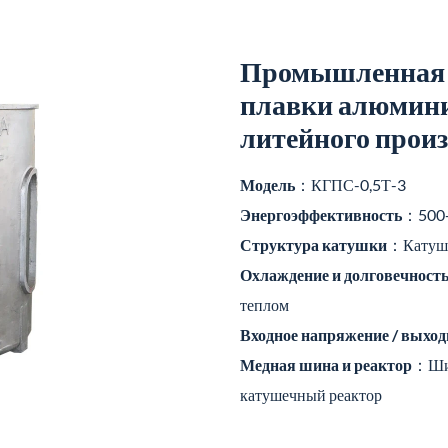
Промышленная 
плавки алюмини
литейного произ
Модель
：КГПС-0,5Т-3
Энергоэффективность
：500-
Структура катушки
：Катушка
Охлаждение и долговечност
теплом
Входное напряжение / выхо
Медная шина и реактор
：Шин
катушечный реактор