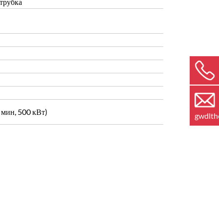
 трубка
мин, 500 кВт)
gwdlt