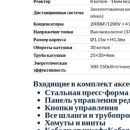
Реактор
8 витков - 16мм мед
Запатентованная ин
Дистанционная система
обоих)
Конденсаторы
2000kF/1200V × 4 (
Напряжение топки
Высоковольтное (37
Размер корпуса
Ø1.15м × H1.36м
Обороты катушки
30 витков
Труба катушки
25×20×4мм
Энергетическая
500-550кВтч/тонну
эффективность
Входящие в комплект аксе
Стальная пресс-форма 
Панель управления ре
Кнопки управления
Все шланги и трубопр
Хомуты и винты
Кабели от шкафаКабел