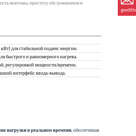
кость монтажа, простоту обслуживания и
gwdlt
Вт) для стабильной подачи энергии.
я быстрого и равномерного нагрева.
ой, регулировкой мощности/времени.
ешний интерфейс ввода-вывода.
ия нагрузки в реальном времени
, обеспечивая