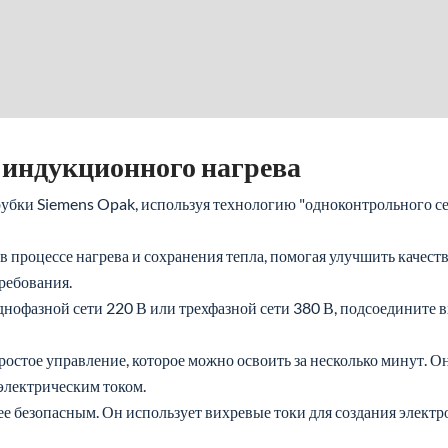
индукционного нагрева
бки Siemens Opak, используя технологию "одноконтрольного сер
в процессе нагрева и сохранения тепла, помогая улучшить качест
ребования.
днофазной сети 220 В или трехфазной сети 380 В, подсоедините вх
остое управление, которое можно освоить за несколько минут. О
электрическим током.
лее безопасным. Он использует вихревые токи для создания элект