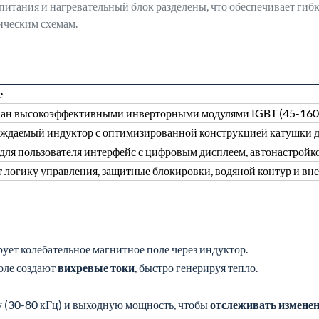
питания и нагревательный блок разделены, что обеспечивает гиб
ическим схемам.
е
ан высокоэффективными инверторными модулями IGBT (45-160 к
ждаемый индуктор с оптимизированной конструкцией катушки дл
для пользователя интерфейс с цифровым дисплеем, автонастройк
 логику управления, защитные блокировки, водяной контур и вн
ет колебательное магнитное поле через индуктор.
оле создают
вихревые токи
, быстро генерируя тепло.
у (30-80 кГц) и выходную мощность, чтобы
отслеживать изменен