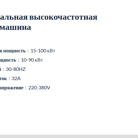
альная высокочастотная
 машина
я мощность
：15-100 кВт
щность
：10-90 кВт
й
：30-80HZ
ток
：32A
напряжение
：220-380V