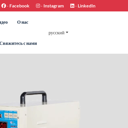
-
Facebook
-
Instagram
-
LinkedIn
идео
О нас
русский
Свяжитесь с нами