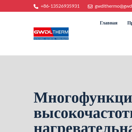
+86-13526935931
gwdlthermo@gwd
Главная
П
Многофункци
высокочастот
нагревательн