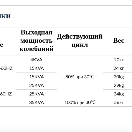
ики
Выходная
Действующий
мощность
Вес
е
цикл
колебаний
4KVA
20кг
-60HZ
15KVA
24 кг
15KVA
80% при 30℃
30kg
25KVA
29kg
-60HZ
25KVA
34kg
35KVA
100% при 30℃
56кг