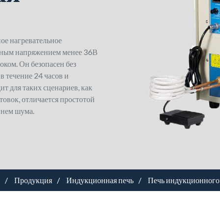
ое нагревательное
дным напряжением менее 36В
ком. Он безопасен без
в течение 24 часов и
ит для таких сценариев, как
товок, отличается простотой
внем шума.
Продукция
Индукционная печь
Печь индукционного