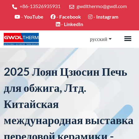
+86-13526935931
gwdlthermo@gwdl.com
-
YouTube
-
Facebook
-
Instagram
-
LinkedIn
русский
2025 Лоян Цзюсин Печь
для обжига, Лтд.
Китайская
международная выставка
передовой керамики -