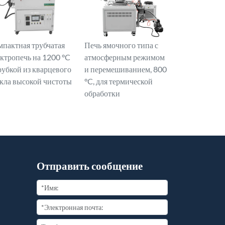
мпактная трубчатая
Печь ямочного типа с
ектропечь на 1200 °C
атмосферным режимом
рубкой из кварцевого
и перемешиванием, 800
екла высокой чистоты
°C, для термической
обработки
Отправить сообщение