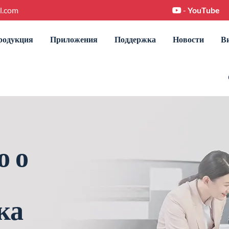
l.com
-
YouTube
родукция
Приложения
Поддержка
Новости
В
о о
ка