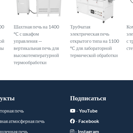
00
Шахтная печь на 1400
Трубчатая
Ко
°C с шкафом
электрическая печь
эл
ой
управления —
открытого типа на 1100
с т
мы
вертикальная печь для
°C для лабораторной
ст
высокотемпературной
термической обработки
термообработки
укты
Подписаться
торная печь
-
YouTube
ная атмосферная печь
-
Facebook
шленная печь
-
Instagram