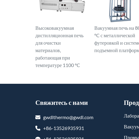
Высоковакуумная
Вакуумная печь на 8
дистилляционная печь
°C с металлической
для очистки
футеровкой и систем
материалов,
подъемной платфор
работающая при
температуре 1100 °C
Свяжитесь с нами
Прод
Лабора
gwdlthermo@gwdl.com
Вакуум
+86-13526935931
Промы
+86-13526935931