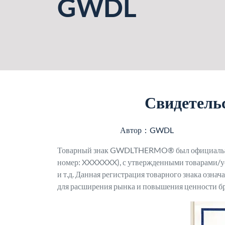
GWDL
Свидетельс
Автор：GWDL
Товарный знак GWDLTHERMO® был официально з
номер: XXXXXXX), с утвержденными товарами/ус
и т.д. Данная регистрация товарного знака озна
для расширения рынка и повышения ценности бр