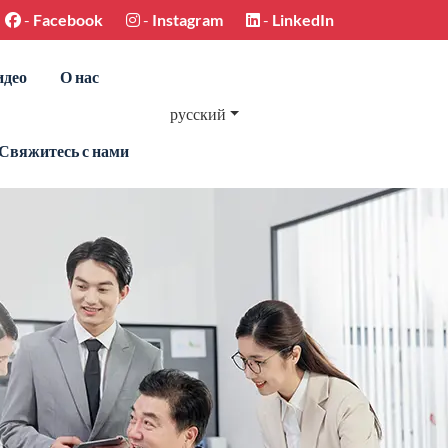
-
Facebook
-
Instagram
-
LinkedIn
идео
О нас
русский
Свяжитесь с нами