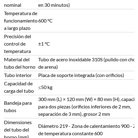
nominal
en 30 minutos)
Temperatura de
funcionamiento
600 °C
a largo plazo
Precisión del
control de
±1 °C
temperatura
Material del
Tubo de acero inoxidable 310S (pulido con chor
tubo del horno
de arena)
Tubo interior
Placa de soporte integrada (con orificios)
Capacidad de
≤50 kg
carga del tubo
300 mm (L) × 120 mm (W) × 80 mm (H), capaci
Bandeja para
para dos piezas (orificios inferiores de 2 mm,
tubos
separación de 3 mm), grosor 2 mm
Dimensiones
Diámetro 219 - Zona de calentamiento 900 - Z
del tubo del
de temperatura constante 600
horno (mm)