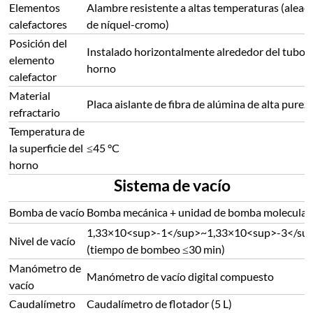
Elementos
Alambre resistente a altas temperaturas (aleac
calefactores
de níquel-cromo)
Posición del
Instalado horizontalmente alrededor del tubo d
elemento
horno
calefactor
Material
Placa aislante de fibra de alúmina de alta purez
refractario
Temperatura de
la superficie del
≤45 °C
horno
Sistema de vacío
Bomba de vacío
Bomba mecánica + unidad de bomba molecular
1,33×10<sup>-1</sup>~1,33×10<sup>-3</sup
Nivel de vacío
(tiempo de bombeo ≤30 min)
Manómetro de
Manómetro de vacío digital compuesto
vacío
Caudalímetro
Caudalímetro de flotador (5 L)