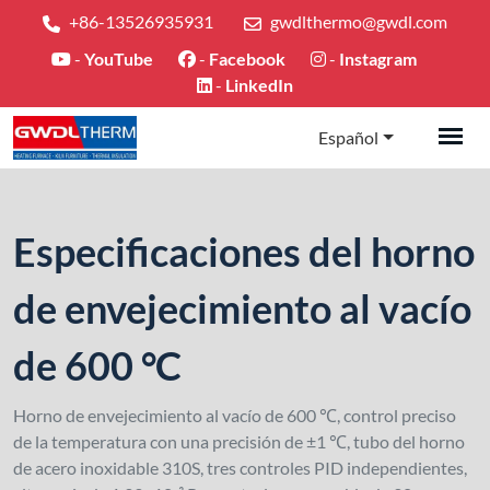
+86-13526935931
gwdlthermo@gwdl.com
-
YouTube
-
Facebook
-
Instagram
-
LinkedIn
Español
Especificaciones del horno
de envejecimiento al vacío
de 600 °C
Horno de envejecimiento al vacío de 600 ℃, control preciso
de la temperatura con una precisión de ±1 ℃, tubo del horno
de acero inoxidable 310S, tres controles PID independientes,