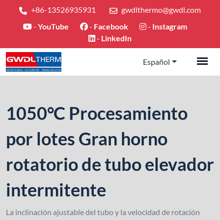
+86-13526935931
gwdlthermo@gwdl.com
-
YouTube
-
Facebook
-
Instagram
-
LinkedIn
Español
1050°C Procesamiento
por lotes Gran horno
rotatorio de tubo elevador
intermitente
La inclinación ajustable del tubo y la velocidad de rotación