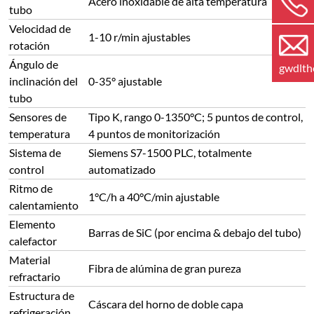
Acero inoxidable de alta temperatura
tubo
Velocidad de
1-10 r/min ajustables
rotación
Ángulo de
gwdlt
inclinación del
0-35° ajustable
tubo
Sensores de
Tipo K, rango 0-1350°C; 5 puntos de control,
temperatura
4 puntos de monitorización
Sistema de
Siemens S7-1500 PLC, totalmente
control
automatizado
Ritmo de
1°C/h a 40°C/min ajustable
calentamiento
Elemento
Barras de SiC (por encima & debajo del tubo)
calefactor
Material
Fibra de alúmina de gran pureza
refractario
Estructura de
Cáscara del horno de doble capa
refrigeración