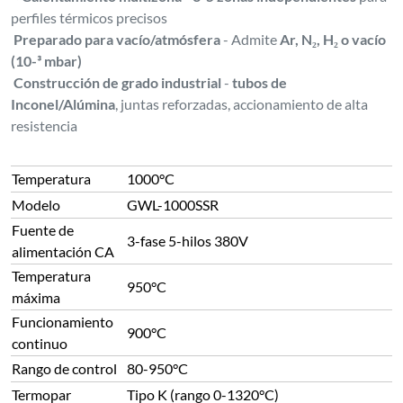
perfiles térmicos precisos
Preparado para vacío/atmósfera
- Admite
Ar, N₂, H₂ o vacío
(10-³ mbar)
Construcción de grado industrial
-
tubos de
Inconel/Alúmina
, juntas reforzadas, accionamiento de alta
resistencia
Temperatura
1000°C
Modelo
GWL-1000SSR
Fuente de
3-fase 5-hilos 380V
alimentación CA
Temperatura
950°C
máxima
Funcionamiento
900°C
continuo
Rango de control
80-950°C
Termopar
Tipo K (rango 0-1320°C)