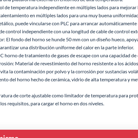
l de temperatura independiente en múltiples lados para mejorar l
alentamiento en múltiples lados para una muy buena uniformidad
metálico, puede vincularse con PLC para arrancar automáticament
e control independiente con una longitud de cable de control ext
r: El fondo del horno se hunde 50 mm con un diseño hueco, apoya
antizar una distribución uniforme del calor en la parte inferior.
C horno de tratamiento de gases de escape con una capacidad de
osión: Material de revestimiento del horno resistente a los ácidos, 
vita la contaminación por polvo y la corrosión por sustancias volát
nto del horno hecho de cerámica, vidrio de alta temperatura y meta
tura de corte ajustable como limitador de temperatura para prote
os requisitos, para cargar el horno en dos niveles.