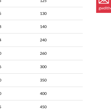
5
125
gwdlt
5
130
8
140
4
240
0
260
6
300
0
350
0
400
5
450