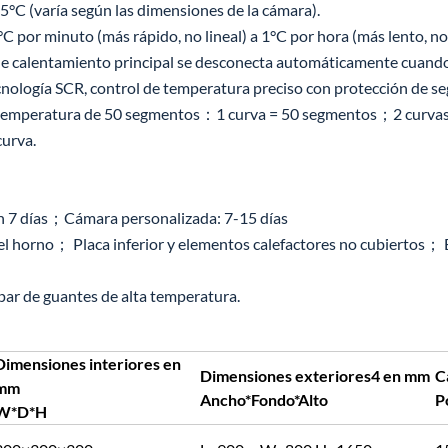
°C (varía según las dimensiones de la cámara).
 por minuto (más rápido, no lineal) a 1°C por hora (más lento, no 
de calentamiento principal se desconecta automáticamente cuando 
ecnología SCR, control de temperatura preciso con protección de se
 temperatura de 50 segmentos：1 curva = 50 segmentos；2 curvas 
curva.
 7 días；Cámara personalizada: 7-15 días
el horno； Placa inferior y elementos calefactores no cubiertos； E
 par de guantes de alta temperatura.
Dimensiones interiores en
Dimensiones exteriores4 en mm
C
mm
Ancho*Fondo*Alto
P
W*D*H