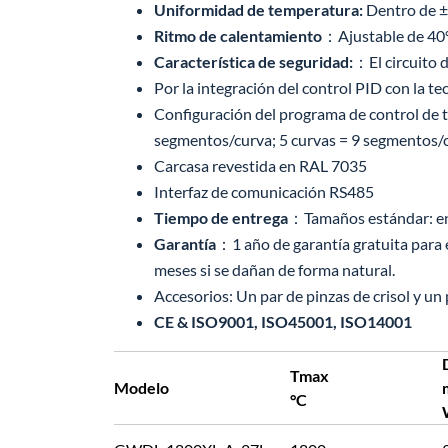
Uniformidad de temperatura:
Dentro de ±5
Ritmo de calentamiento
：Ajustable de 40°C
Característica de seguridad:
：El circuito 
Por la integración del control PID con la t
Configuración del programa de control de
segmentos/curva; 5 curvas = 9 segmentos/
Carcasa revestida en RAL 7035
Interfaz de comunicación RS485
Tiempo de entrega
：Tamaños estándar: en
Garantía
：1 año de garantía gratuita para 
meses si se dañan de forma natural.
Accesorios: Un par de pinzas de crisol y un
CE & ISO9001, ISO45001, ISO14001
Tmax
Modelo
°C