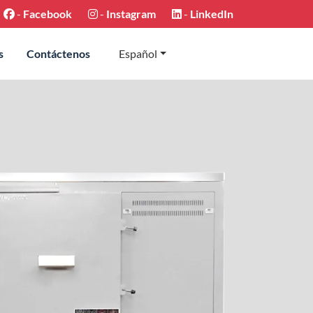
-
Facebook
-
Instagram
-
LinkedIn
s
Contáctenos
Español