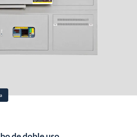
a
bo de doble uso