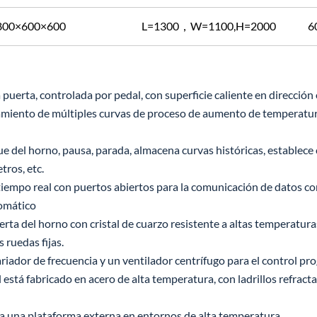
800×600×600
L=1300，W=1100,H=2000
6
uerta, controlada por pedal, con superficie caliente en dirección
namiento de múltiples curvas de proceso de aumento de temperatur
e del horno, pausa, parada, almacena curvas históricas, establece
ros, etc.
iempo real con puertos abiertos para la comunicación de datos co
tomático
ta del horno con cristal de cuarzo resistente a altas temperatura
 ruedas fijas.
ador de frecuencia y un ventilador centrífugo para el control pro
 está fabricado en acero de alta temperatura, con ladrillos refractar
 a una plataforma externa en entornos de alta temperatura.