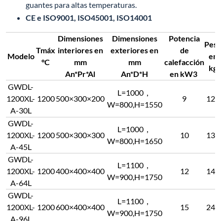
guantes para altas temperaturas.
CE e ISO9001, ISO45001, ISO14001
Dimensiones
Dimensiones
Potencia
Pes
Tmáx
interiores en
exteriores en
de
Modelo
en
°C
mm
mm
calefacción
kg
An*Pr*Al
An*D*H
en kW3
GWDL-
L=1000，
1200XL-
1200
500×300×200
9
125
W=800,H=1550
A-30L
GWDL-
L=1000，
1200XL-
1200
500×300×300
10
130
W=800,H=1650
A-45L
GWDL-
L=1100，
1200XL-
1200
400×400×400
12
140
W=900,H=1750
A-64L
GWDL-
L=1100，
1200XL-
1200
600×400×400
15
240
W=900,H=1750
A-96L