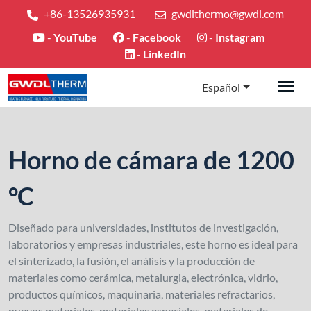
+86-13526935931
gwdlthermo@gwdl.com
-
YouTube
-
Facebook
-
Instagram
-
LinkedIn
Español
Horno de cámara de 1200
°C
Diseñado para universidades, institutos de investigación,
laboratorios y empresas industriales, este horno es ideal para
el sinterizado, la fusión, el análisis y la producción de
materiales como cerámica, metalurgia, electrónica, vidrio,
productos químicos, maquinaria, materiales refractarios,
nuevos materiales, materiales especiales, materiales de