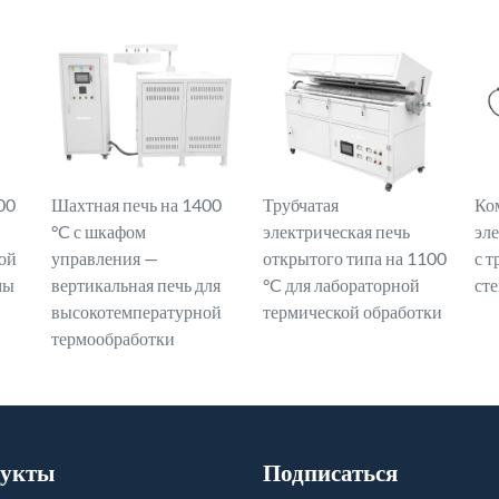
00
Шахтная печь на 1400
Трубчатая
Ко
°C с шкафом
электрическая печь
эл
ой
управления —
открытого типа на 1100
с т
мы
вертикальная печь для
°C для лабораторной
ст
высокотемпературной
термической обработки
термообработки
укты
Подписаться