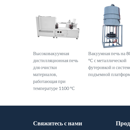
Высоковакуумная
Вакуумная печь на 8
дистилляционная печь
°C с металлической
для очистки
футеровкой и систем
материалов,
подъемной платфор
работающая при
температуре 1100 °C
Свяжитесь с нами
Прод