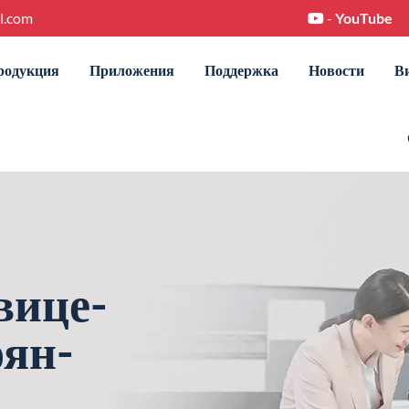
l.com
-
YouTube
родукция
Приложения
Поддержка
Новости
В
вице-
оян-