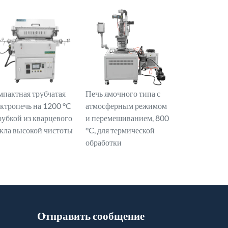
мпактная трубчатая
Печь ямочного типа с
ектропечь на 1200 °C
атмосферным режимом
рубкой из кварцевого
и перемешиванием, 800
екла высокой чистоты
°C, для термической
обработки
Отправить сообщение