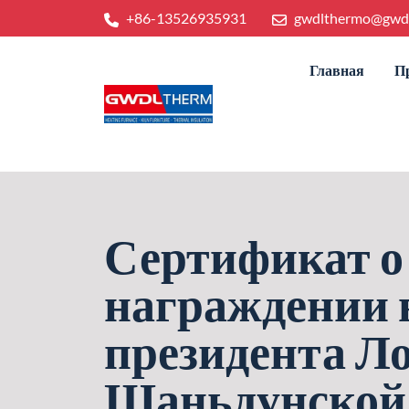
+86-13526935931
gwdlthermo@gwd
Главная
П
Сертификат о
награждении 
президента Л
Шаньдунской