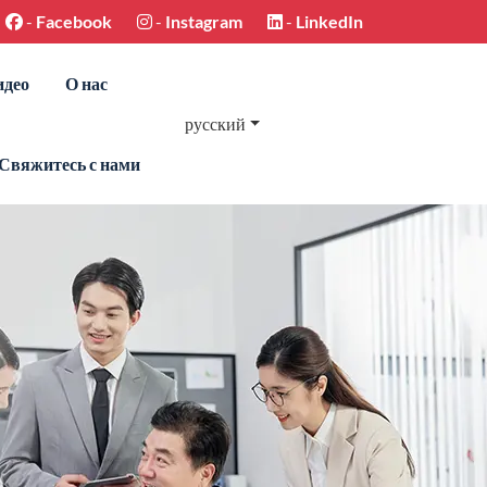
-
Facebook
-
Instagram
-
LinkedIn
идео
О нас
русский
Свяжитесь с нами