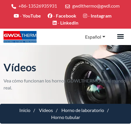
+86-13526935931
gwdlthermo@gwdl.com
-
YouTube
-
Facebook
-
Instagram
-
LinkedIn
Español
Vídeos
Vea cómo funcionan los hornos GDWLTHERMO en el mundo
real.
Inicio
Vídeos
Horno de laboratorio
Horno tubular