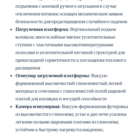
подъемник с кнопкой ручного опускания в случае
отключения питания; оснащен механическим замком
безопасности для предотвращения случайного падения
Погрузочная платформа
: Вертикальный подъем
колокола; многослойные мягкие уплотнительные
ступени с эластичными высокотемпературными
полосами и уплотнительной песчаной структурой для
превосходной герметичности и поглощения теплового
расширения
Огнеупор загрузочной платформы
: Вакуум-
формованный высокочистый глиноземистый легкий
материал в сочетании с глиноземистой полой шаровой
плитой для изоляции и несущей способности
Камера огнеупорная
: Вакуум-формованная футеровка
из высокочистого глинозема; устье и дно печи усилены
легкими полыми шаровыми плитами из глинозема;
устойчив к быстрому нагреву/охлаждению,