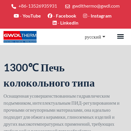
+86-13526935931
gwdlthermo@gwdl.com
-
YouTube
-
Facebook
-
Instagram
-
LinkedIn
русский
1300℃ Печь
колокольного типа
Оснащенная усовершенствованным гидравлическим
подъемником, интеллектуальным ПИД-регулированием и
прочными огнеупорными материалами, она идеально
подходит для обжига керамики, глиноземных изделий и
других высокотемпературных применений, требующих
стабильной и равномерной термообработки.