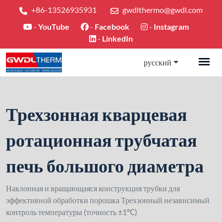
+86-13526935931
gwdlthermo@gwdl.com
-
YouTube
-
Facebook
-
Instagram
-
LinkedIn
русский
Трехзонная кварцевая
ротационная трубчатая
печь большого диаметра
Наклонная и вращающаяся конструкция трубки для
эффективной обработки порошка Трехзонный независимый
контроль температуры (точность ±1℃)