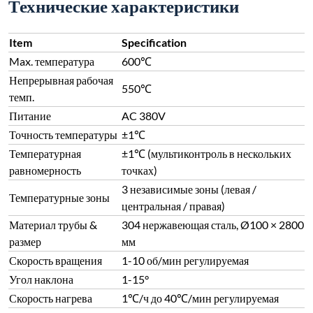
Технические характеристики
Item
Specification
Max. температура
600℃
Непрерывная рабочая
550℃
темп.
Питание
AC 380V
Точность температуры
±1℃
Температурная
±1℃ (мультиконтроль в нескольких
равномерность
точках)
3 независимые зоны (левая /
Температурные зоны
центральная / правая)
Материал трубы &
304 нержавеющая сталь, Ø100 × 2800
размер
мм
Скорость вращения
1-10 об/мин регулируемая
Угол наклона
1-15°
Скорость нагрева
1℃/ч до 40℃/мин регулируемая