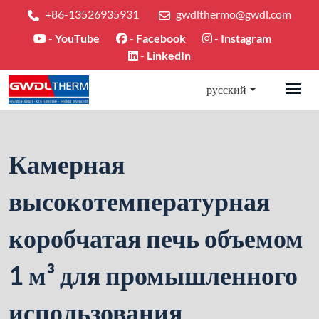
+86-13526935931
gwdlthermo@gwdl.com
-
YouTube
-
Facebook
-
Instagram
-
LinkedIn
русский
Камерная
высокотемпературная
коробчатая печь объемом
1 м³ для промышленного
использования