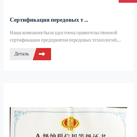
Сертификация передовых т ...
Наша компания была удостоена правительственной
сертификации предприятия передовых технологий,
демонстрируя выдающиеся способности в основных
Деталь
технологических прорывах и промышленном
применении в отрасли, а также пользуясь
многочисленными политическими поддержками.