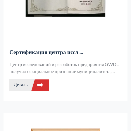
Сертификация центра иссл ...
Центр исследований и разработок предприятия GWDL
получил официальное признание муниципалитета,
демонстрируя силу платформы в независимых
Деталь
исследованиях и разработках тепловых технологий и
трансформации инновационных достижений, а также
пользуясь многочисленной политической поддержкой.