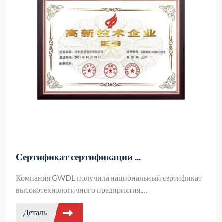
Сертификат сертификации ...
Компания GWDL получила национальный сертификат
высокотехнологичного предприятия,
продемонстрировав выдающиеся способности в
Деталь
области исследований и разработок основных