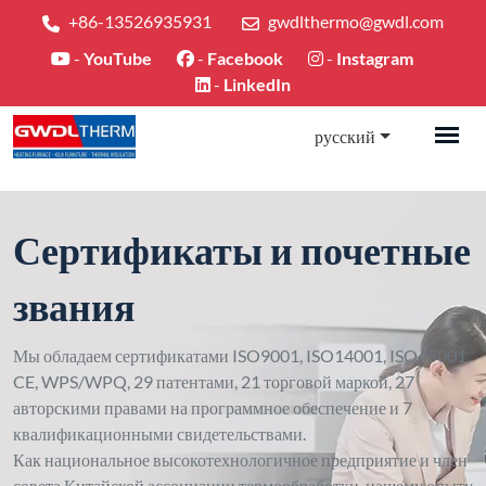
+86-13526935931
gwdlthermo@gwdl.com
-
YouTube
-
Facebook
-
Instagram
-
LinkedIn
русский
Сертификаты и почетные
звания
Мы обладаем сертификатами ISO9001, ISO14001, ISO45001,
CE, WPS/WPQ, 29 патентами, 21 торговой маркой, 27
авторскими правами на программное обеспечение и 7
квалификационными свидетельствами.
Как национальное высокотехнологичное предприятие и член
совета Китайской ассоциации термообработки, нашему опыту