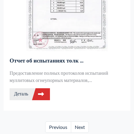
Отчет об испытаниях толк ...
Предоставление полных протоколов испытаний
муллитовых огнеупорных материалов,
предназначенных для толкателей и саггаров,
Деталь
включающих анализ высокотемпературной прочности,
устойчивости к тепловому удару и химического состава,
что обеспечивает безопасную эксплуатацию
промышленных печей в условиях высоких температур.
Previous
Next