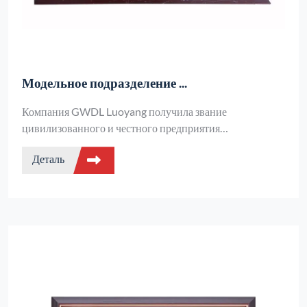
Модельное подразделение ...
Компания GWDL Luoyang получила звание
цивилизованного и честного предприятия
муниципального уровня, демонстрируя всестороннюю
Деталь
силу в законопослушной работе, добросовестности
качества и социальной ответственности, а также
пользуясь многочисленными политическими
стимулами.