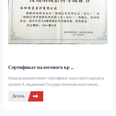
Сертификат налогового кр ...
Наша компания имеет сертификат налогового кредита
уровня А, выданный Государственным налоговым
управлением, что свидетельствует о полном
Деталь
соответствии фискального и налогового управления
предприятия, о наличии "зеленых" каналов
налогообложения и многочисленных преференций.