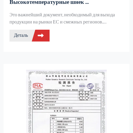
Высокотемпературные шнек ...
Это важнейший документ, необходимый для выхода
продукции на рынки ЕС и смежных регионов.
Соответствуя многочисленным директивам ЕС, таким
Деталь
как Директива по машинному оборудованию, он служит
убедительным доказательством того, что продукция
соответствует европейским стандартам безопасности.