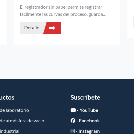
El registrador sin papel permite registrar
fácilmente las curvas del proceso, guarda
automáticamente los datos tras un corte del
Detalle
suministro eléctrico y sigue ejecutando los
perfiles de temperatura.
uctos
Suscríbete
de laboratorio
-
YouTube
de atmósfera de vacío
-
Facebook
industrial
-
Instagram