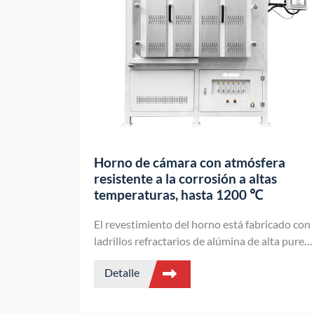
Horno de cámara con atmósfera
resistente a la corrosión a altas
temperaturas, hasta 1200 ℃
El revestimiento del horno está fabricado con
ladrillos refractarios de alúmina de alta purez
resistentes a la corrosión. Gestión
Detalle
programable del flujo de gas: el PLC de
Siemens controla automáticamente las
válvulas de admisión y escape durante los