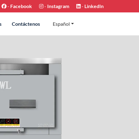
-
Facebook
-
Instagram
-
LinkedIn
s
Contáctenos
Español