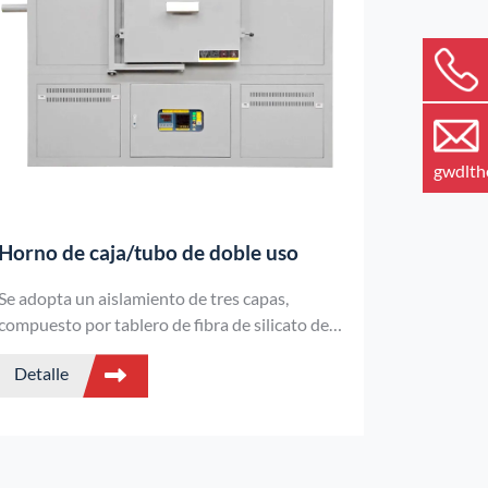
gwdlt
Horno de caja/tubo de doble uso
Se adopta un aislamiento de tres capas,
compuesto por tablero de fibra de silicato de
aluminio, tablero de fibra de alúmina y tablero
Detalle
de fibra de alúmina (policristalina).