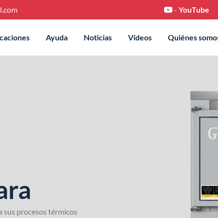
l.com
-
YouTube
icaciones
Ayuda
Noticias
Vídeos
Quiénes somo
ara
 sus procesos térmicos