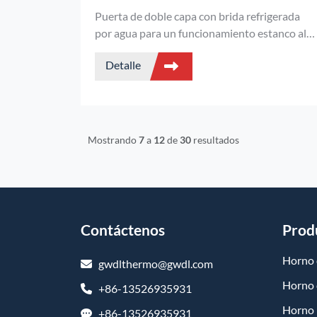
Puerta de doble capa con brida refrigerada
por agua para un funcionamiento estanco al
gas.
Detalle
Mostrando
7
a
12
de
30
resultados
Contáctenos
Prod
Horno 
gwdlthermo@gwdl.com
Horno 
+86-13526935931
Horno 
+86-13526935931