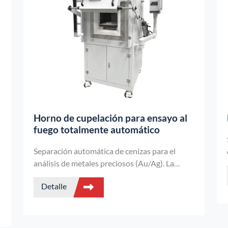
Horno de cupelación para ensayo al
fuego totalmente automático
Separación automática de cenizas para el
análisis de metales preciosos (Au/Ag). La
a
ventana de observación de cristal de cuarzo
Detalle
permite supervisar visualmente los cambios
en la muestra durante todo el proceso.