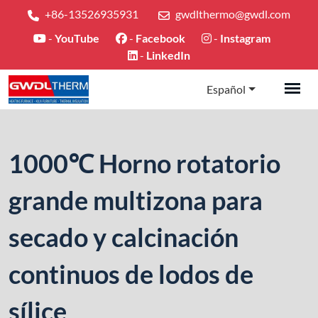
+86-13526935931
gwdlthermo@gwdl.com
-
YouTube
-
Facebook
-
Instagram
-
LinkedIn
Español
1000℃ Horno rotatorio
grande multizona para
secado y calcinación
continuos de lodos de
sílice