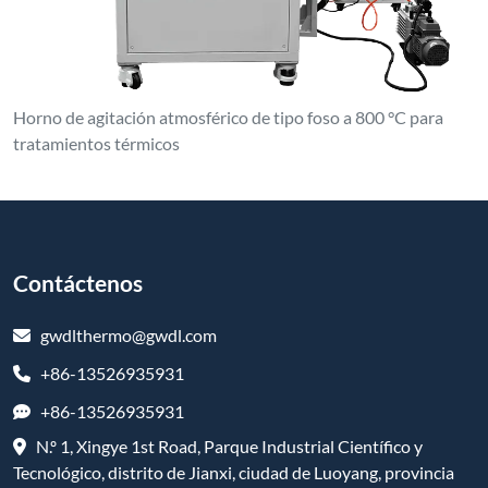
Horno de agitación atmosférico de tipo foso a 800 °C para
tratamientos térmicos
Contáctenos
gwdlthermo@gwdl.com
+86-13526935931
+86-13526935931
N.º 1, Xingye 1st Road, Parque Industrial Científico y
Tecnológico, distrito de Jianxi, ciudad de Luoyang, provincia