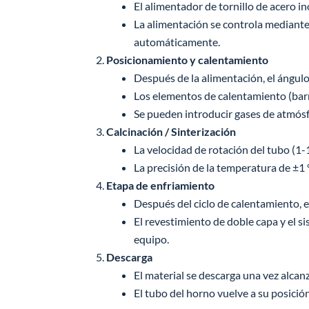
El alimentador de tornillo de acero 
La alimentación se controla mediante 
automáticamente.
Posicionamiento y calentamiento
Después de la alimentación, el ángulo
Los elementos de calentamiento (barra
Se pueden introducir gases de atmósfe
Calcinación / Sinterización
La velocidad de rotación del tubo (1-
La precisión de la temperatura de ±1 
Etapa de enfriamiento
Después del ciclo de calentamiento, el
El revestimiento de doble capa y el 
equipo.
Descarga
El material se descarga una vez alcan
El tubo del horno vuelve a su posición 