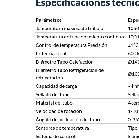
Especificaciones técni
Parámetros
Espe
Temperatura máxima de trabajo
1050
Temperatura de funcionamiento continuo
1000
Control de temperatura Precisión
±1°C
Potencia Total
600 
Diámetro Tubo Calefacción
Ø143
Diámetro Tubo Refrigeración de
Ø103
refrigeración
Capacidad de carga
~4 m³
Sellado del tubo
Sella
Material del tubo
Acero
Velocidad de rotación
1-10 
Ángulo de inclinación del tubo
0-35°
Sensores de temperatura
Tipo 
Sistema de control
Siem