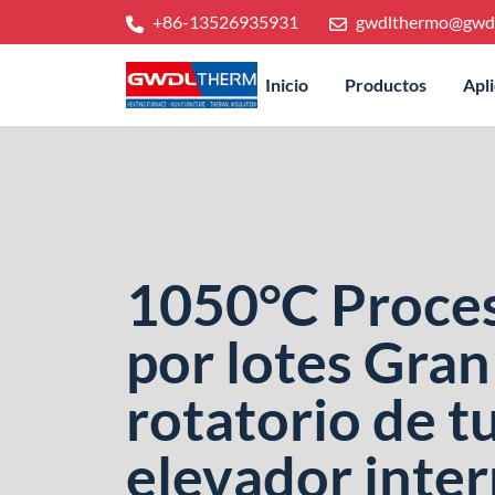
+86-13526935931
gwdlthermo@gwd
Inicio
Productos
Apl
1050°C Proce
por lotes Gra
rotatorio de t
elevador inte