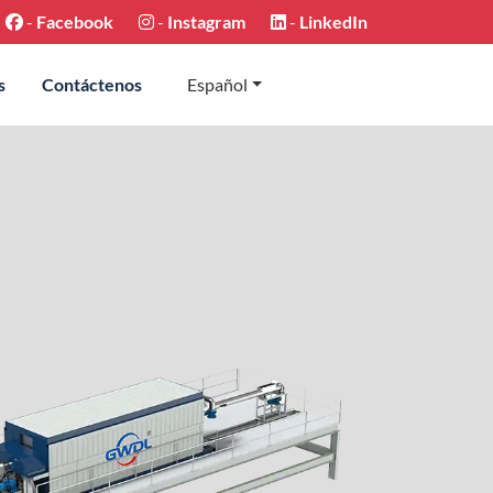
-
Facebook
-
Instagram
-
LinkedIn
s
Contáctenos
Español