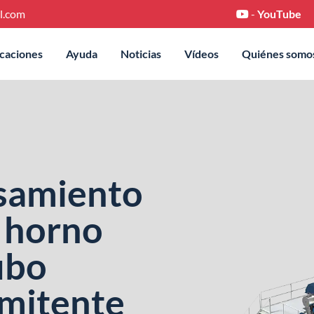
l.com
-
YouTube
icaciones
Ayuda
Noticias
Vídeos
Quiénes somo
samiento
n horno
ubo
rmitente