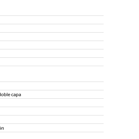
doble capa
ón