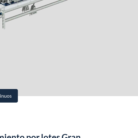
tinuos
iento por lotes Gran