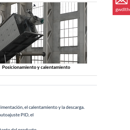
gwdlt
Posicionamiento y calentamiento
imentación, el calentamiento y la descarga.
utoajuste PID, el
tante del producto.