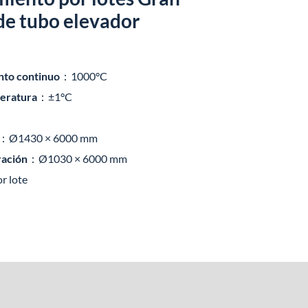
de tubo elevador
nto continuo
：1000°C
peratura
：±1°C
：Ø1430 × 6000 mm
ración
：Ø1030 × 6000 mm
r lote