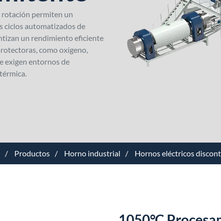
de rotación permiten un
os ciclos automatizados de
ntizan un rendimiento eficiente
 protectoras, como oxígeno,
ue exigen entornos de
térmica.
Productos
Horno industrial
Hornos eléctricos discon
1050°C Procesam