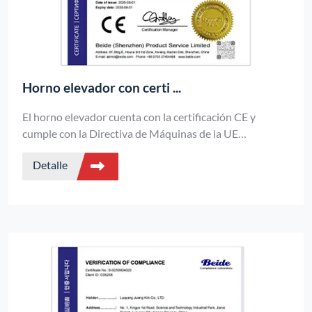
Horno elevador con certi ...
El horno elevador cuenta con la certificación CE y
cumple con la Directiva de Máquinas de la UE
2006/42/CE y las normas EN, lo que garantiza un
Detalle
funcionamiento seguro, un calentamiento estable y el
cumplimiento de la normativa del mercado de la UE.