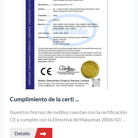
Cumplimiento de la certi ...
Nuestros hornos de rodillos cuentan con la certificación
CE y cumplen con la Directiva de Máquinas 2006/42/CE
de la UE y las normas EN, lo que garantiza un
Detalle
funcionamiento seguro, fiabilidad eléctrica y acceso al