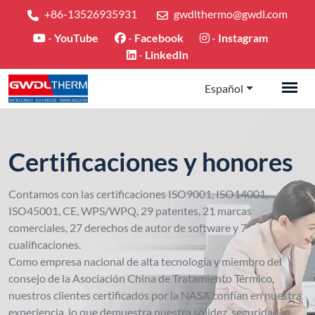
+86-13526935931
gwdlthermo@gwdl.com
-
YouTube
-
Facebook
-
Instagram
-
LinkedIn
Español
Certificaciones y honores
Contamos con las certificaciones ISO9001, ISO14001,
ISO45001, CE, WPS/WPQ, 29 patentes, 21 marcas
comerciales, 27 derechos de autor de software y 7
cualificaciones.
Como empresa nacional de alta tecnología y miembro del
consejo de la Asociación China de Tratamiento Térmico,
nuestros clientes certificados por la NASA confían en nuestra
experiencia, lo que demuestra nuestra solidez, seguridad y