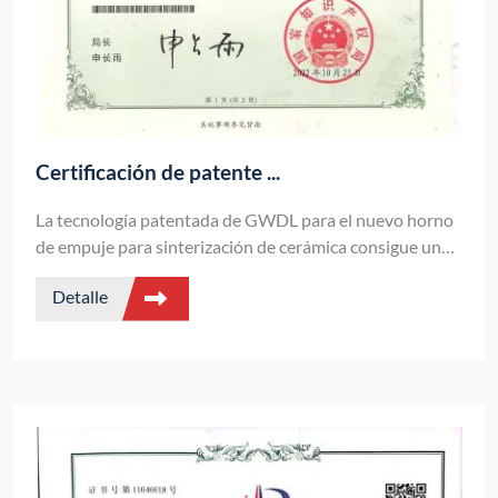
Certificación de patente ...
La tecnología patentada de GWDL para el nuevo horno
de empuje para sinterización de cerámica consigue una
uniformidad del campo de temperatura de ±1℃ y
Detalle
reduce el consumo de energía en un 35%, lo que resulta
idóneo para la sinterización de alta calidad de productos
cerámicos de precisión.