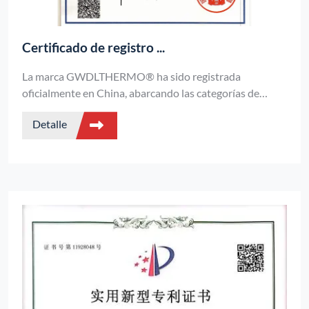
Certificado de registro ...
La marca GWDLTHERMO® ha sido registrada
oficialmente en China, abarcando las categorías de
hornos industriales y equipos de tratamiento térmico,
Detalle
gozando de protección legal de marca y apoyo político.