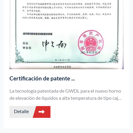
Certificación de patente ...
La tecnología patentada de GWDL para el nuevo horno
de elevación de líquidos a alta temperatura de tipo caja
presenta una uniformidad de temperatura de ±1℃ y un
Detalle
consumo de energía reducido en un 35%, adecuado para
la fundición de precisión y la preparación de materiales
compuestos.