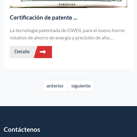
Certificación de patente ...
La tecnología patentada de GWDL para el nuevo horno
rotativo de ahorro de energía y precisión de alta
temperatura consigue una uniformidad del campo de
Detalle
temperatura de ±1℃ a 1600℃ y reduce el consumo de
energía en un 40%, lo que resulta idóneo para el
tratamiento térmico de alta precisión de materiales de
gama alta.
anterior
siguiente
Contáctenos